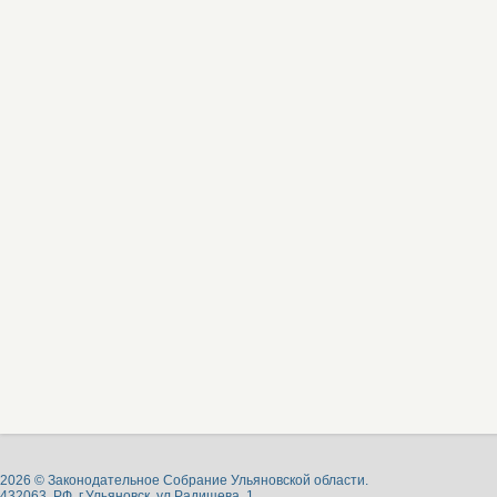
2026 © Законодательное Собрание Ульяновской области.
432063, РФ, г.Ульяновск, ул.Радищева, 1