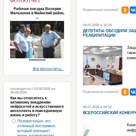
ФОТООТЧЁТ
Рабочая поездка Валерия
Поделиться ссылкой
Малышева в Майнский район,
...
09.07.2026 в 16:24
ДЕПУТАТЫ ОБСУДИЛИ ЗА
РЕАБИЛИТАЦИИ
Защи
такж
коми
Все фотоотчёты...
проводится с 03.08.2026 по
Поделиться ссылкой
05.09.2026
Как вы относитесь к
активному внедрению
нейросетей и искусственного
08.07.2026 в 08:52
интеллекта в повседневную
ВСЕРОССИЙСКИЙ КОНКУР
жизнь и работу?
Положительно, это
Конк
отличный инструмент,
инфр
который упрощает
жизнь и освобождает