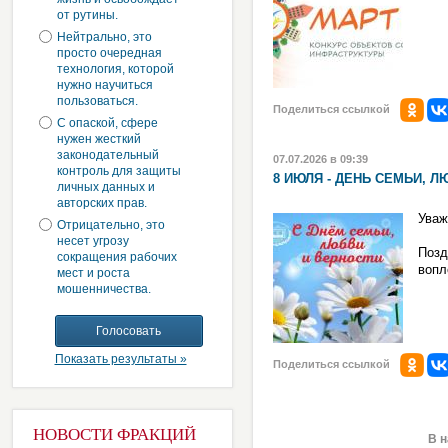
от рутины.
Нейтрально, это
просто очередная
технология, которой
нужно научиться
пользоваться.
Поделиться ссылкой
С опаской, сфере
нужен жесткий
законодательный
07.07.2026 в 09:39
контроль для защиты
8 ИЮЛЯ - ДЕНЬ СЕМЬИ, 
личных данных и
авторских прав.
Уваж
Отрицательно, это
несет угрозу
Позд
сокращения рабочих
вопл
мест и роста
мошенничества.
Показать результаты »
Поделиться ссылкой
НОВОСТИ ФРАКЦИЙ
В 