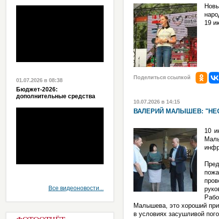
Нов
наро
19 и
Поделиться ссылкой
01.07.2026 в 08:38
Бюджет-2026:
дополнительные средства
10.07.2026 в 14:15
ВАЛЕРИЙ МАЛЫШЕВ: "НЕ
10 и
Малы
инфр
Пред
пожа
про
Все видеоновости...
руко
Раб
Малышева, это хороший прим
в условиях засушливой пог