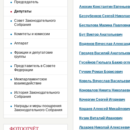
Председатель
Анохин Константин Евгеньев
Депутаты
Беззубенков Сергей Никола
Совет Законодательного
Собрания
Беспалова Марина Павловн
Комитеты и комиссии
Бут Виктор Анатольевич
Аппарат
Водянов Вячеслав Алексан
Фракции и депутатские
Гвоздев Василий Анатольев
группы
Гусейнов Гюльага Бакир ог
Представитель в Совете
Федерации
Гучкин Роман Борисович
Межпарламентское
Ковель Вячеслав Васильеви
взаимодействие
Коновалов Никита Николаев
История Законодательного
Собрания
Кочергин Сергей Игоревич
Награды и меры поощрения
Кошаев Алексей Михайлови
Законодательного Собрания
Кузин Виталий Иванович
Лазарев Николай Алексееви
ФОТООТЧЁТ