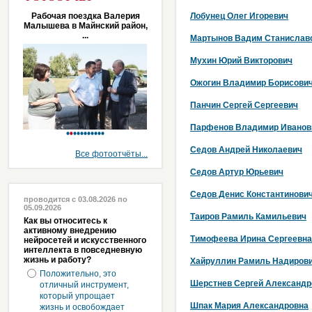
Рабочая поездка Валерия
Лобунец Олег Игоревич
Малышева в Майнский район,
...
Мартынов Вадим Станислав
Мухин Юрий Викторович
Ожогин Владимир Борисови
Панчин Сергей Сергеевич
Парфенов Владимир Иванов
Седов Андрей Николаевич
Все фотоотчёты...
Седов Артур Юрьевич
Седов Денис Константинови
проводится с 03.08.2026 по
05.09.2026
Таиров Рамиль Камильевич
Как вы относитесь к
активному внедрению
Тимофеева Ирина Сергеевна
нейросетей и искусственного
интеллекта в повседневную
жизнь и работу?
Хайруллин Рамиль Надиров
Положительно, это
Шерстнев Сергей Александр
отличный инструмент,
который упрощает
Шпак Мария Александровна
жизнь и освобождает