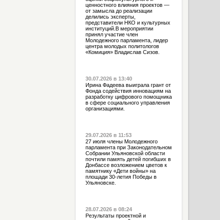
ценностного влияния проектов —
от замысла до реализации
делились эксперты,
представители НКО и культурных
институций.В мероприятии
принял участие член
Молодежного парламента, лидер
центра молодых политологов
«Комиция» Владислав Сизов.
30.07.2026 в 13:40
Ирина Фадеева выиграла грант от
Фонда содействия инновациям на
разработку цифрового помощника
в сфере социального управления
организациями.
29.07.2026 в 11:53
27 июля члены Молодежного
парламента при Законодательном
Собрании Ульяновской области
почтили память детей погибших в
Донбассе возложением цветов к
памятнику «Дети войны» на
площади 30-летия Победы в
Ульяновске.
28.07.2026 в 08:24
Результаты проектной и