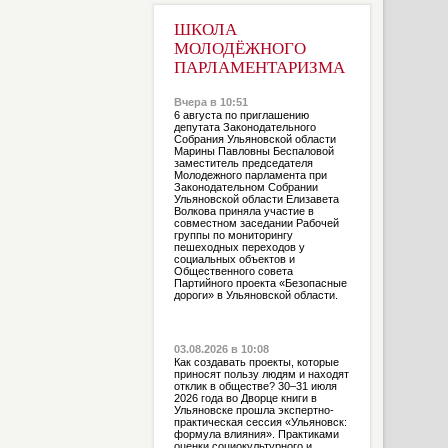
ШКОЛА
МОЛОДЁЖНОГО
ПАРЛАМЕНТАРИЗМА
Вчера в 10:51
6 августа по приглашению
депутата Законодательного
Собрания Ульяновской области
Марины Павловны Беспаловой
заместитель председателя
Молодежного парламента при
Законодательном Собрании
Ульяновской области Елизавета
Волкова приняла участие в
совместном заседании Рабочей
группы по мониторингу
пешеходных переходов у
социальных объектов и
Общественного совета
Партийного проекта «Безопасные
дороги» в Ульяновской области.
03.08.2026 в 10:08
Как создавать проекты, которые
приносят пользу людям и находят
отклик в обществе? 30–31 июля
2026 года во Дворце книги в
Ульяновске прошла экспертно-
практическая сессия «Ульяновск:
формула влияния». Практиками
оценки социокультурного и