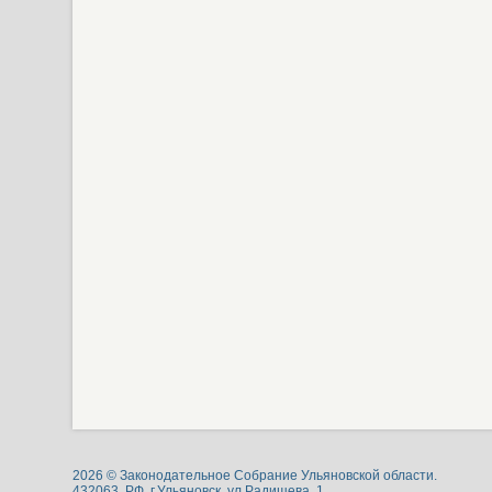
2026 © Законодательное Собрание Ульяновской области.
432063, РФ, г.Ульяновск, ул.Радищева, 1