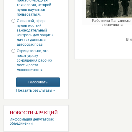
просто очередная
технология, которой
нужно научиться
пользоваться.
Работники Папузинског
С опаской, сфере
лесничества
нужен жесткий
законодательный
контроль для защиты
В 
личных данных и
авторских прав.
Отрицательно, это
несет угрозу
сокращения рабочих
мест и роста
мошенничества.
Показать результаты »
НОВОСТИ ФРАКЦИЙ
Информация депутатских
объединений