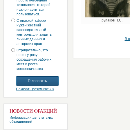
просто очередная
технология, которой
нужно научиться
пользоваться.
Трупаков Н.С.
С опаской, сфере
нужен жесткий
законодательный
контроль для защиты
В 
личных данных и
авторских прав.
Отрицательно, это
несет угрозу
сокращения рабочих
мест и роста
мошенничества.
Показать результаты »
НОВОСТИ ФРАКЦИЙ
Информация депутатских
объединений