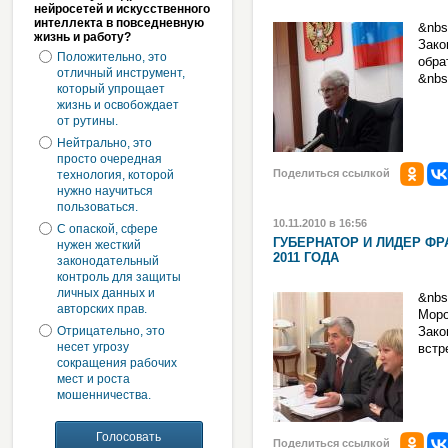
нейросетей и искусственного
интеллекта в повседневную
&nbs
жизнь и работу?
Зак
Положительно, это
обра
отличный инструмент,
&nbs
который упрощает
жизнь и освобождает
от рутины.
Нейтрально, это
просто очередная
Поделиться ссылкой
технология, которой
нужно научиться
пользоваться.
10.11.2010 в 16:56
С опаской, сфере
ГУБЕРНАТОР И ЛИДЕР ФР
нужен жесткий
2011 ГОДА
законодательный
контроль для защиты
личных данных и
&nbs
авторских прав.
Мор
Отрицательно, это
Зако
несет угрозу
встр
сокращения рабочих
мест и роста
мошенничества.
Поделиться ссылкой