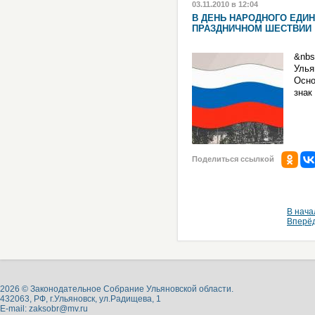
03.11.2010 в 12:04
В ДЕНЬ НАРОДНОГО ЕДИ
ПРАЗДНИЧНОМ ШЕСТВИИ
&nbs
Улья
Осно
знак
Поделиться ссылкой
В нача
Вперё
2026 © Законодательное Собрание Ульяновской области.
432063, РФ, г.Ульяновск, ул.Радищева, 1
E-mail:
zaksobr@mv.ru