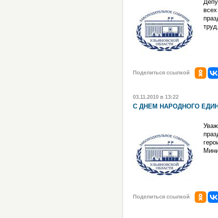
Депу
всех
праз
труд
Поделиться ссылкой
03.11.2010 в 13:22
С ДНЕМ НАРОДНОГО ЕДИН
Уваж
праз
геро
Мини
Поделиться ссылкой