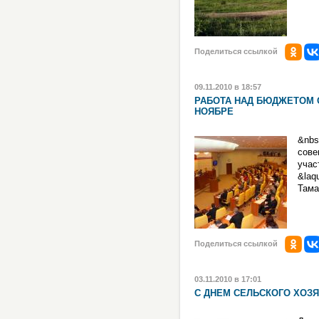
Поделиться ссылкой
09.11.2010 в 18:57
РАБОТА НАД БЮДЖЕТОМ 
НОЯБРЕ
&nb
сове
уча
&laq
Тама
Поделиться ссылкой
03.11.2010 в 17:01
С ДНЕМ СЕЛЬСКОГО ХОЗЯ