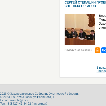
СЕРГЕЙ СТЕПАШИН ПРОВ
СЧЕТНЫХ ОРГАНОВ
&nbs
Феде
Зако
счет
Поделиться ссылкой
В нача
Вперё
2026 © Законодательное Собрание Ульяновской области.
432063, РФ, г.Ульяновск, ул.Радищева, 1
E-mail:
zaksobr@mv.ru
Тел.: 8 (8422) 41-34-52 (приемная)