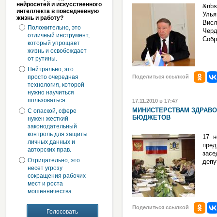
нейросетей и искусственного
&nb
интеллекта в повседневную
Улья
жизнь и работу?
Вис
Положительно, это
Черд
отличный инструмент,
Собр
который упрощает
жизнь и освобождает
от рутины.
Нейтрально, это
просто очередная
Поделиться ссылкой
технология, которой
нужно научиться
пользоваться.
17.11.2010 в 17:47
МИНИСТЕРСТВАМ ЗДРАВО
С опаской, сфере
БЮДЖЕТОВ
нужен жесткий
законодательный
контроль для защиты
17 н
личных данных и
пред
авторских прав.
засе
Отрицательно, это
депу
несет угрозу
сокращения рабочих
мест и роста
мошенничества.
Поделиться ссылкой