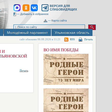
ВЕРСИЯ ДЛЯ
СЛАБОВИДЯЩИХ
—
Добавить в избранное
—
Карта сайта
Молодёжный парламент
Ульяновская область
сайт обновлен 06.08.2026 в 11:21
RSS
Печать
ВО ИМЯ ПОБЕДЫ
 И
УЛЬЯНОВСКОЙ
Печать