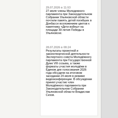
29.07.2026 в 11:53
27 июля члены Молодежного
парламента при Законодательном
Собрании Ульяновской области
почтили память детей погибших в
Донбассе возложением цветов к
памятнику «Дети войны» на
площади 30-летия Победы в
Ульяновске.
28.07.2026 в 08:24
Результаты проектной и
законотворческой деятельности
Экспертного совета Молодёжного
парламента при Государственной
Думе VIII созыва, а также
форматы участия молодёжи в
Едином дне голосования 2026
года обсудили на итоговом
заседании 24 июля в режиме
видеоконференции. В обсуждении
принял участие член
Молодёжного парламента при
Законодательном Собрании
Ульяновской области Владислав
Сизов.