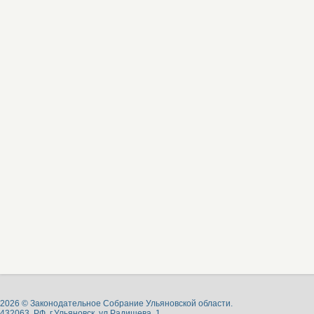
2026 © Законодательное Собрание Ульяновской области.
432063, РФ, г.Ульяновск, ул.Радищева, 1