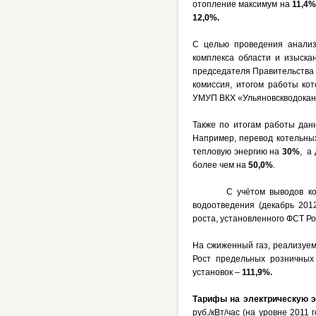
отопление максимум на
11,4%
12,0%.
С целью проведения анализ
комплекса области и изыск
председателя Правительства 
комиссия, итогом работы ко
УМУП ВКХ «Ульяновскводокана
Также по итогам работы дан
Например, перевод котельных
тепловую энергию на
30%
, а
более чем на
50,0%
.
С учётом выводов комисси
водоотведения (декабрь 201
роста, установленного ФСТ Ро
На сжиженный газ, реализуе
Рост предельных розничных
установок –
111,9%.
Тарифы на электрическую э
руб./кВт/час (на уровне 2011