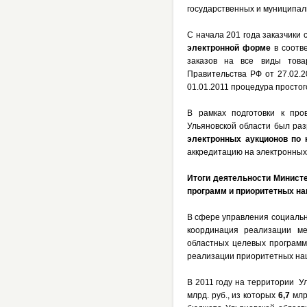
государственных и муниципал
С начала 201 года заказчики
электронной форме
в соотве
заказов на все виды товар
Правительства РФ от 27.02.2
01.01.2011 процедура простог
В рамках подготовки к про
Ульяновской области был ра
электронных аукционов по 
аккредитацию на электронных
Итоги деятельности Министе
программ и приоритетных н
В сфере управления социальн
координация реализации м
областных целевых программ
реализации приоритетных нац
В 2011 году на территории У
млрд. руб., из которых
6,7
млр