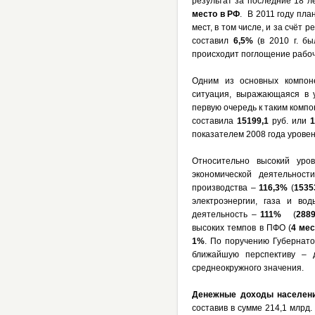
результат за последние 18 л
место в РФ
. В 2011 году пл
мест, в том числе, и за счёт
составил
6,5%
(в
2010 г
. бы
происходит поглощение рабоч
Одним из основных компоне
ситуация, выражающаяся в 
первую очередь к таким комп
составила
15199,1
руб. или
1
показателем 2008 года урове
Относительно высокий уро
экономической деятельнос
производства –
116,3%
(
1535
электроэнергии, газа и в
деятельность –
111%
(
2889
высоких темпов в ПФО (
4 мес
1%
. По поручению Губернато
ближайшую перспективу – 
среднеокружного значения.
Денежные доходы населен
составив в сумме 214,1 млрд