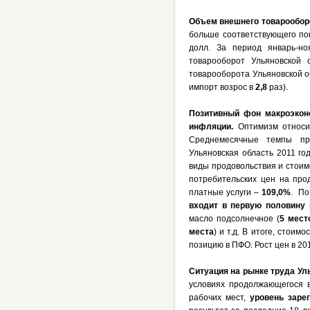
Объем внешнего товарообо
больше соответствующего по
долл. За период январь-н
товарооборот Ульяновской
товарооборота Ульяновской о
импорт возрос в
2,8
раз).
Позитивный фон макроэконо
инфляции.
Оптимизм относит
Среднемесячные темпы при
Ульяновская область 2011 г
виды продовольствия и стоим
потребительских цен на пр
платные услуги –
109,0%
. По
входит в первую половину 
масло подсолнечное (
5 мест
места
) и т.д. В итоге, стои
позицию в ПФО. Рост цен в 20
Ситуация на рынке труда Ул
условиях продолжающегося в
рабочих мест,
у
ровень заре