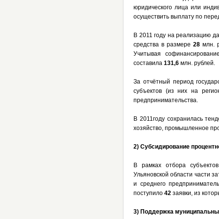
юридического лица или инди
осуществить выплату по пере
В 2011 году на реализацию д
средства в размере
28
млн. 
Учитывая софинансировани
составила
131,6
млн. рублей.
За отчётный период государ
субъектов (из них на реги
предпринимательства.
В 2011году сохранилась тенд
хозяйство, промышленное про
2) Субсидирование процентно
В рамках отбора субъектов
Ульяновской области части з
и среднего предприниматель
поступило
42
заявки, из кото
3) Поддержка муниципальных