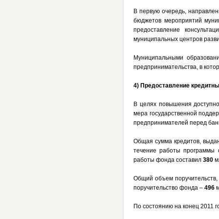
В первую очередь, направлен
бюджетов мероприятий муниц
предоставление консультац
муниципальных центров разв
Муниципальными образовани
предпринимательства, в кото
4) Предоставление кредитны
В целях повышения доступнос
мера государственной поддер
предпринимателей перед бан
Общая сумма кредитов, выда
течение работы программы 
работы фонда составил
380
мл
Общий объем поручительств,
поручительство фонда –
496
м
По состоянию на конец 2011 г