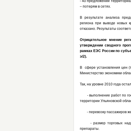
- 40 предложений территориа
– потерям в сетях.
В результате анализа пред
региона при выводе новых 
отказано. Результаты соотве
Отрицательное мнение ре
утверждении сводного прог
рамках ЕЭС России по субъе
э/2).
В сфере установления цен (т
Министерство экономики облас
Так, на уровне 2010 года оста
- выполнение работ по госу
территории Ульяновской обла
- перевозку пассажиров жел
-
размер торговых на
препараты.