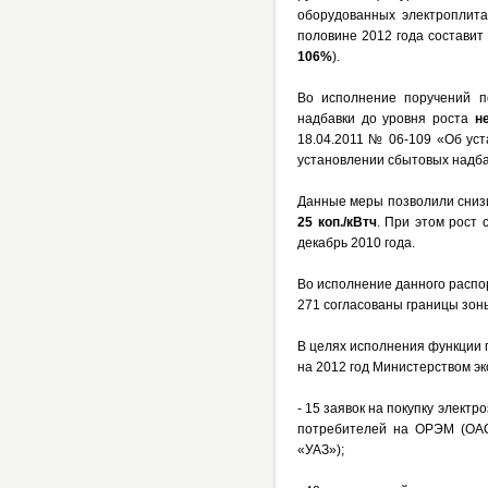
оборудованных электроплита
половине 2012 года состави
106%
).
Во исполнение поручений п
надбавки до уровня роста
н
18.04.2011 № 06-109 «Об уст
установлении сбытовых надба
Данные меры позволили снизи
25 коп./кВтч
. При этом рост 
декабрь 2010 года.
Во исполнение данного распо
271 согласованы границы зон
В целях исполнения функции 
на 2012 год Министерством э
- 15 заявок на покупку элект
потребителей на ОРЭМ (ОА
«УАЗ»);