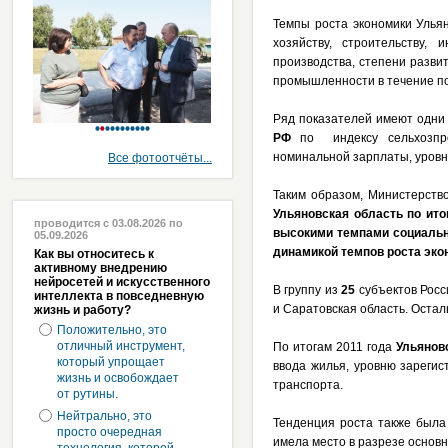
Темпы роста экономики Ульян
хозяйству, строительству,
производства, степени разви
промышленности в течение по
Ряд показателей имеют одни 
РФ
по индексу сельхозпро
номинальной зарплаты, уровню
Все фотоотчёты...
Таким образом, Министерство
Ульяновская область по ито
проводится с 03.08.2026 по
высокими темпами социально
05.09.2026
динамикой темпов роста эко
Как вы относитесь к
активному внедрению
нейросетей и искусственного
В группу из
25
субъектов Росс
интеллекта в повседневную
и Саратовская область. Оста
жизнь и работу?
Положительно, это
отличный инструмент,
По итогам 2011 года
Ульянов
который упрощает
ввода жилья, уровню зареги
жизнь и освобождает
транспорта.
от рутины.
Нейтрально, это
Тенденция роста также была
просто очередная
имела место в разрезе основ