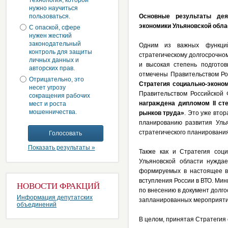
технология, которой
нужно научиться
пользоваться.
Основные результаты деят
экономики Ульяновской обла
С опаской, сфере
нужен жесткий
законодательный
Одним из важных функций
контроль для защиты
стратегическому долгосрочно
личных данных и
и высокая степень подготов
авторских прав.
отмечены Правительством Ро
Отрицательно, это
Стратегия социально-эконо
несет угрозу
Правительством Российской 
сокращения рабочих
награждена дипломом
II
сте
мест и роста
мошенничества.
рынков труда»
. Это уже вто
планированию развития Улья
стратегического планировани
Показать результаты »
Также как и Стратегия соци
Ульяновской области нужда
формируемых в настоящее в
вступления России в ВТО. Ми
НОВОСТИ ФРАКЦИЙ
по внесению в документ долг
Информация депутатских
запланированных мероприяти
объединений
В целом, принятая Стратегия 