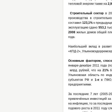
тепловой энергии также на
2,
Строительный сектор
в 20
производства в строительн
составил
123,1%
к предыдуще
эксплуатацию сдано
553,1
тыс
2008
жилых домов общей п
года.
Наибольший вклад в развит
«КПД-2», Ульяновскдорремсерв
Основным фактором, спосо
январе-декабре 2011 года (
млрд. рублей, что на
21%
бо
Ульяновская область по инд
субъектов РФ и
1-е
в ПФО. 
предприятиями.
За последние 7 лет (2005-20
привлечённых инвестиций за 
на инфляцию, то за последние
годового роста в 2011 году с