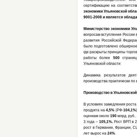
сертификацию на соответств
экономики Ульяновской обла
9001-2008 и является облад
Министерство экономики Уль
вопросам вступления России 
развития Российской Федера
было подготовлено обширно
где раскрыты принципы торго
работы более
500
страни
Ульяновской области
Динамика результатов дея
производства практически по 
Производство в Ульяновской
В условиях замедления роста
продукта на
4,5%
(РФ-
104,1%
оценкам около
190
млрд. руб..
3 года –
105,1%.
Рост ВРП в 2
рост в Германии, Франции, 
лет вырос на
24%
.