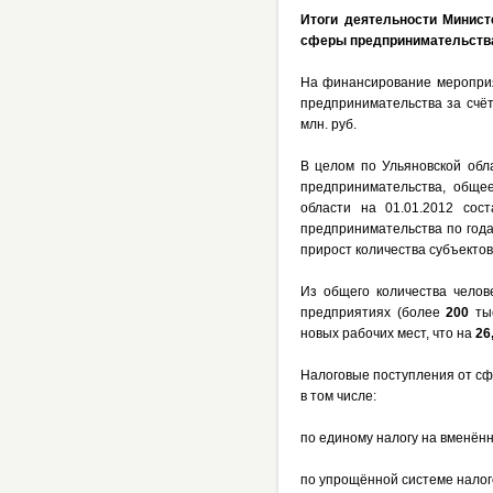
Итоги деятельности Минист
сферы предпринимательства 
На финансирование мероприя
предпринимательства за счёт
млн. руб.
В целом по Ульяновской обл
предпринимательства, общее
области на 01.01.2012 сос
предпринимательства по года
прирост количества субъекто
Из общего количества челов
предприятиях (более
200
тыс
новых рабочих мест, что на
26
Налоговые поступления от сф
в том числе:
по единому налогу на вменён
по упрощённой системе нало