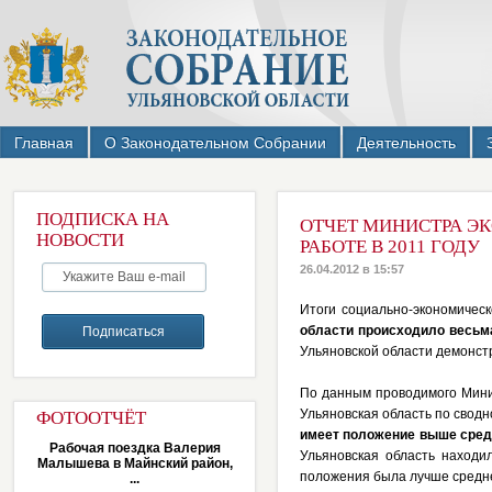
Главная
О Законодательном Собрании
Деятельность
ПОДПИСКА НА
ОТЧЕТ МИНИСТРА Э
НОВОСТИ
РАБОТЕ В 2011 ГОДУ
26.04.2012 в 15:57
Итоги социально-экономическ
области происходило весьм
Ульяновской области
демонст
По данным проводимого Мини
Ульяновская область по сводн
ФОТООТЧЁТ
имеет положение выше сред
Рабочая поездка Валерия
Ульяновская область находил
Малышева в Майнский район,
положения была лучше средне
...