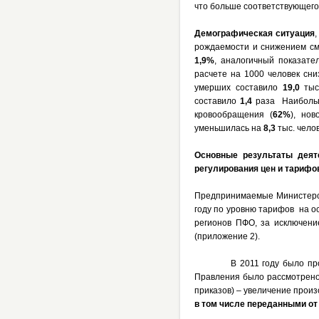
что больше соответствующего
Демографическая ситуация
рождаемости и снижением сме
1,9%
, аналогичный показате
расчете на 1000 человек сн
умерших составило
19,0
тыс
составило
1,4
раза Наибольш
кровообращения (
62%
), нов
уменьшилась на
8,3
тыс. чело
Основные результаты деят
регулирования цен и тарифо
Предпринимаемые Министерст
году по уровню тарифов на о
регионов ПФО, за исключени
(приложение 2).
В 2011 году было про
Правления было рассмотрен
приказов) – увеличение прои
в том числе переданными от