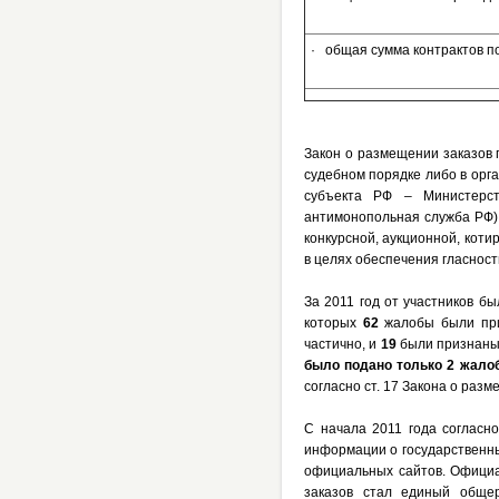
· общая сумма контрактов п
Закон о размещении заказов 
судебном порядке либо в орг
субъекта РФ – Министерст
антимонопольная служба РФ),
конкурсной, аукционной, кот
в целях обеспечения гласнос
За 2011 год от участников б
которых
62
жалобы были пр
частично, и
19
были признаны
было подано только 2 жало
согласно ст. 17 Закона о раз
С начала 2011 года согласн
информации о государственны
официальных сайтов. Офици
заказов стал единый общер