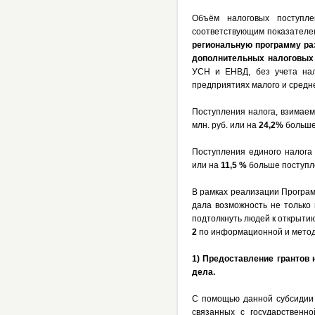
Объём налоговых поступле
соответствующим показателе
региональную программу ра
дополнительных налоговых 
УСН и ЕНВД, без учета на
предприятиях малого и средн
Поступления налога, взимае
млн. руб. или на
24,2%
больше 
Поступления единого налога
или на
11,5 %
больше поступле
В рамках реализации Програм
дала возможность не только
подтолкнуть людей к открыти
2
по информационной и метод
1) Предоставление грантов
дела.
С помощью данной субсидии 
связанных с государственн