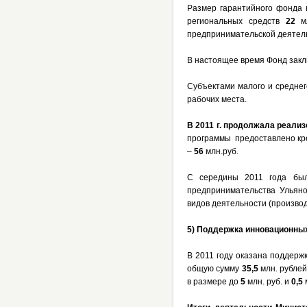
Размер гарантийного фонда 
региональных средств
22
мл
предпринимательской деятел
В настоящее время Фонд закл
Субъектами малого и средне
рабочих места.
В
2011 г
. продолжала реализ
программы предоставлено кр
–
56
млн.руб.
С середины 2011 года был
предпринимательства Ульяно
видов деятельности (производ
5) Поддержка инновационны
В 2011 году оказана поддерж
общую сумму
35,5
млн. рублей
в размере до
5
млн. руб. и
0,5