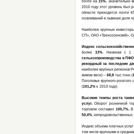
почти на
15%.
Значительно в
2010 году этот уровень был 
области приходится почти 45
госвливаний и львиная доля 
Наиболее крупные инвесторы
СП», ОАО «Трехсосенский», 
Индекс сельскохозяйственн
более
33%
. Начиная с 1 
сельхозпроизводства в ПФО, 
рекордный за последние дв
наиболее крупных регионов РФ
живом весе) –
68,9
тыс.тонн (
Поголовье крупного рогатого 
(
101,2%
к 2010 году).
Высокие темпы роста также
услуг.
Оборот розничной то
торговли составил
100,7%.
В
50,4%
, непродовольственных 
Индекс объема платных услуг
том числе крупными и средни