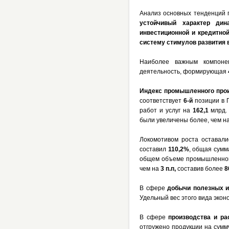
Анализ основных тенденций 
устойчивый характер дин
инвестиционной и кредитной
систему стимулов развития 
Наиболее важным компонен
деятельность, формирующая
Индекс промышленного прои
соответствует
6-й
позиции в 
работ и услуг на
162,1
млрд.
были увеличены более, чем на
Локомотивом роста оставал
составил
110,2%
, общая сумм
общем объеме промышленного
чем на
3 п.п,
составив более
8
В сфере
до­бычи полезных
Удельный вес этого вида эко
В сфере
производства
и ра
отгружено продукции на сум