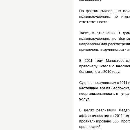
внеплановых.
По фактам выявленных юрид
правонарушениях, по итог
ответственности.
Также, в отношении
3
долж
правонарушениях по факта
направлены для рассмотрени
привлечены к административ
В 2011 году Министерств
правонарушителя с налож
больше, чем в 2010 году.
Судя по поступившим в 2011 
настоящее время беспокоит,
неорганизованность в упр
услуг.
В целях реализации Феде
эффективности
» за 2011 го
проанализировано
365
прогр
организаций.