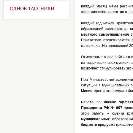
Каждый месяц нами рассчи
ОДНОКЛАССНИКИ
экономического развития в ше
Каждый год между Правитель
образований заключаются
с
местного самоуправления с
Показатели отслеживаются 
материалы. На прошедший 201
Отмеченные выше рейтинги и
на территории всех муниципа
позволяет стимулировать эко
При Министерстве экономики
ситуации в муниципальных 
Министерства экономики рай
Работа по
оценке эффект
Президента РФ № 607
пров
этой работы – оценка ко
муниципальных образовани
бюджете предусматриваются 