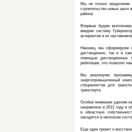
Мы не только продолжим р
строительство новых школ в
района
Впервые будем выплачиват
введем систему Губернато
аспирантов и их наставников
Наконец, мы сформируем н
дистанционно, так и в са
помощью дистанционных 
ребятишек, что позволит на
Мы реализуем программу
энергопромышленный комп
специалистов для транспо
транспорта.
Особое внимание уделим ка
направлено в 2012 году в 
в областную собственнос
находятся в неплохом состо
Еще один проект о восстан