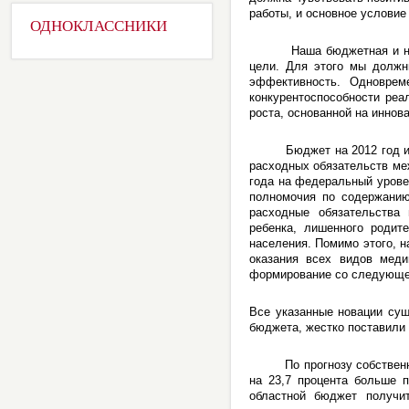
работы, и основное условие
ОДНОКЛАССНИКИ
Наша бюджетная и налого
цели. Для этого мы должн
эффективность. Одноврем
конкурентоспособности реа
роста, основанной на иннов
Бюджет на 2012 год и пла
расходных обязательств ме
года на федеральный урове
полномочия по содержанию
расходные обязательства
ребенка, лишенного родите
населения. Помимо этого, н
оказания всех видов меди
формирование со следующег
Все указанные новации сущ
бюджета, жестко поставили
По прогнозу собственные 
на 23,7 процента больше п
областной бюджет получи