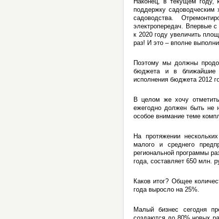
Наконец, в текущем году,
поддержку садоводческим х
садоводства. Отремонти
электропередач. Впервые с
к 2020 году увеличить площ
раз! И это – вполне выполн
Поэтому мы должны продол
бюджета и в ближайшие 
исполнения бюджета 2012 г
В целом же хочу отметить
ежегодно должен быть не н
особое внимание теме компл
На протяжении нескольких
малого и среднего предп
региональной программы ра
года, составляет 650 млн. 
Каков итог? Общее количес
года выросло на 25%.
Малый бизнес сегодня про
создаются до 80% новых ра