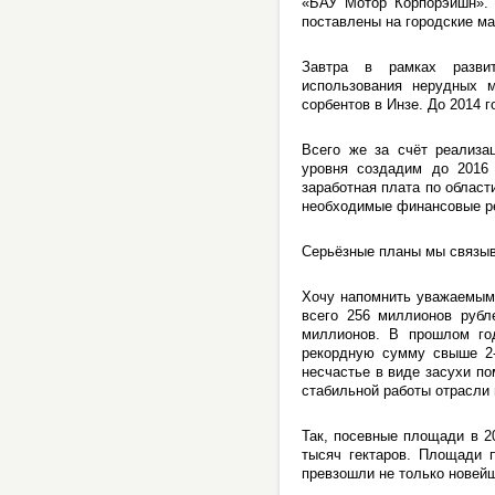
«БАУ Мотор Корпорэйшн». 
поставлены на городские м
Завтра в рамках развит
использования нерудных 
сорбентов в Инзе. До 2014 
Всего же за счёт реализа
уровня создадим до 2016 
заработная плата по област
необходимые финансовые р
Серьёзные планы мы связыв
Хочу напомнить уважаемым 
всего 256 миллионов рубл
миллионов. В прошлом го
рекордную сумму свыше 2-х
несчастье в виде засухи по
стабильной работы отрасли 
Так, посевные площади в 2
тысяч гектаров. Площади п
превзошли не только новейш