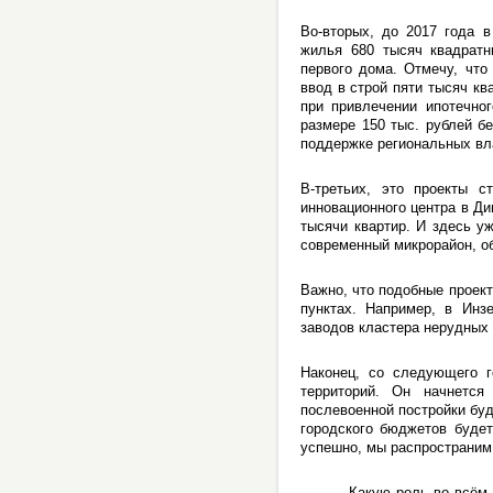
Во-вторых, до 2017 года 
жилья 680 тысяч квадратн
первого дома. Отмечу, что
ввод в строй пяти тысяч кв
при привлечении ипотечно
размере 150 тыс. рублей б
поддержке региональных вл
В-третьих, это проекты с
инновационного центра в Ди
тысячи квартир. И здесь у
современный микрорайон, о
Важно, что подобные проект
пунктах. Например, в Инз
заводов кластера нерудных
Наконец, со следующего г
территорий. Он начнется
послевоенной постройки буд
городского бюджетов будет
успешно, мы распространим 
Какую роль во всём этом