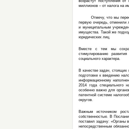
возрастут поступления от
миллионов – от налога на и
Отмечу, что мы пересмот
первую очередь, отменили 
и муниципальным учрежден
имущества. Такой же подхо
юридических лиц.
Вместе с тем мы сохран
стимулированию развития 
социального характера.
В качестве задач, стоящих 
подготовке к введению нало
информационному наполнени
2014 года специального н
особенно важно для органо
патентной системе налогоо
округов.
Важным источником рост
собственностью. В Послан
поставил задачу: «Органы 
непосредственным обязанно