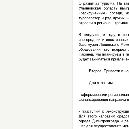
О развитии туризма. На з
Ульяновская область выи
«раскрученные» соседи, н
туроператор и ряд других н
отрасли в регионе – громад
В следующем году в регио
иногородних и иностранных
базе музея Ленинского Мем
образований, кто всерьёз
Наконец, мы планируем в пе
будет заниматься привлечен
Второе. Привести в норма
Для этого мы:
- сформировали региональн
финансирования направим на
- приступим к реконструкц
Для этого направим средст
города Димитровграда и р
шаг для осуществления мега