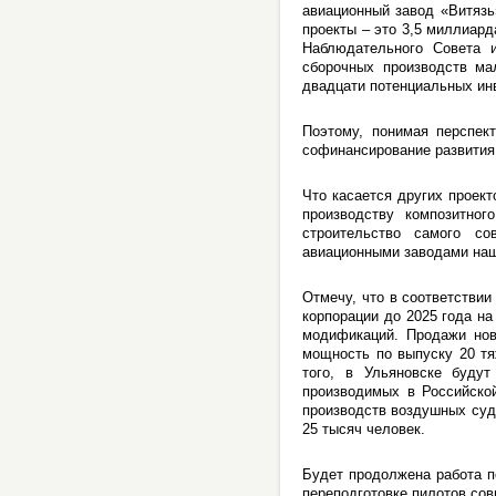
авиационный завод «Витязь
проекты – это 3,5 миллиард
Наблюдательного Совета 
сборочных производств ма
двадцати потенциальных инв
Поэтому, понимая перспек
софинансирование развития
Что касается других проект
производству композитно
строительство самого со
авиационными заводами наш
Отмечу, что в соответстви
корпорации до 2025 года н
модификаций. Продажи нов
мощность по выпуску 20 тя
того, в Ульяновске будут
производимых в Российско
производств воздушных суд
25 тысяч человек.
Будет продолжена работа п
переподготовке пилотов со