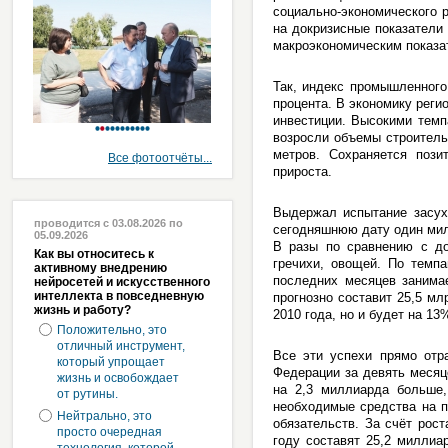
социально-экономического 
на докризисные показатели
макроэкономическим показа
Так, индекс промышленного
процента. В экономику реги
инвестиции. Высокими темп
возросли объемы строитель
метров. Сохраняется пози
Все фотоотчёты...
прироста.
Выдержал испытание засух
проводится с 03.08.2026 по
сегодняшнюю дату один милл
05.09.2026
В разы по сравнению с до
Как вы относитесь к
гречихи, овощей. По темпа
активному внедрению
последних месяцев занимае
нейросетей и искусственного
интеллекта в повседневную
прогнозно составит 25,5 мл
жизнь и работу?
2010 года, но и будет на 1
Положительно, это
отличный инструмент,
Все эти успехи прямо отр
который упрощает
Федерации за девять месяц
жизнь и освобождает
на 2,3 миллиарда больше,
от рутины.
необходимые средства на 
Нейтрально, это
обязательств. За счёт рос
просто очередная
году составят 25,2 миллиа