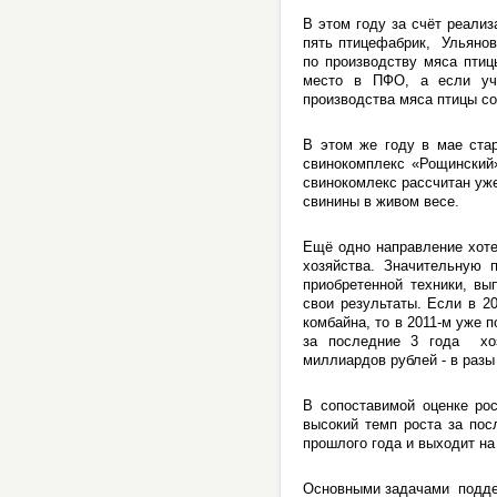
В этом году за счёт реали
пять птицефабрик, Ульянов
по производству мяса птиц
место в ПФО, а если уче
производства мяса птицы со
В этом же году в мае стар
свинокомплекс «Рощинский»
свинокомлекс рассчитан уже
свинины в живом весе.
Ещё одно направление хоте
хозяйства. Значительную 
приобретенной техники, вы
свои результаты. Если в 2
комбайна, то в 2011-м уже 
за последние 3 года хоз
миллиардов рублей - в раз
В сопоставимой оценке ро
высокий темп роста за пос
прошлого года и выходит на
Основными задачами поддер