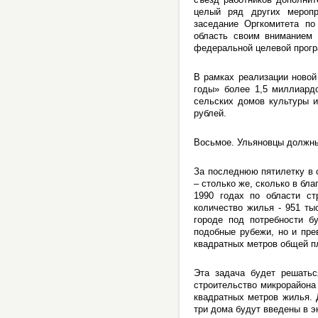
целый ряд других меропр
заседание Оргкомитета по
область своим вниманием 
федеральной целевой прогр
В рамках реализации новой
годы» более 1,5 миллиард
сельских домов культуры и
рублей.
Восьмое. Ульяновцы должн
За последнюю пятилетку в 
– столько же, сколько в бла
1990 годах по области ст
количество жилья - 951 ты
городе под потребности б
подобные рубежи, но и пре
квадратных метров общей п
Эта задача будет решатьс
строительство микрорайона
квадратных метров жилья. 
три дома будут введены в э