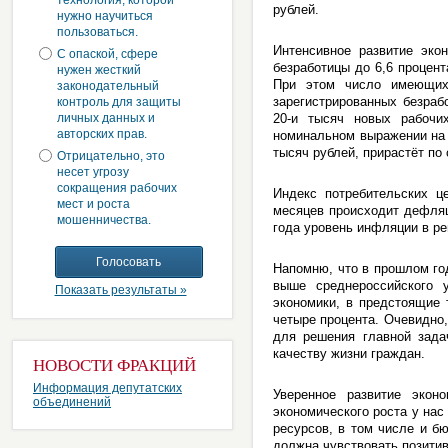
технология, которой
рублей.
нужно научиться
пользоваться.
Интенсивное развитие эко
С опаской, сфере
безработицы до 6,6 процент
нужен жесткий
При этом число имеющих
законодательный
зарегистрированных безраб
контроль для защиты
личных данных и
20-и тысяч новых рабочи
авторских прав.
номинальном выражении на 
тысяч рублей, прирастёт по
Отрицательно, это
несет угрозу
сокращения рабочих
Индекс потребительских ц
мест и роста
месяцев происходит дефляц
мошенничества.
года уровень инфляции в ре
Напомню, что в прошлом год
выше среднероссийского у
Показать результаты »
экономики, в предстоящие 
четыре процента. Очевидно,
для решения главной зада
качеству жизни граждан.
НОВОСТИ ФРАКЦИЙ
Информация депутатских
Уверенное развитие экон
объединений
экономического роста у нас
ресурсов, в том числе и б
должна чувствовать позити