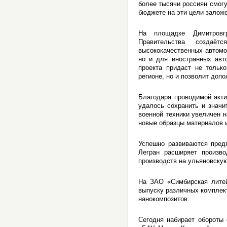
более тысячи россиян смогу
бюджете на эти цели залож
На площадке Димитровгр
Правительства создаёт
высококачественных автомо
но и для иностранных авт
проекта придаст не тольк
регионе, но и позволит доп
Благодаря проводимой акти
удалось сохранить и значи
военной техники увеличен 
новые образцы материалов 
Успешно развиваются предп
Легран расширяет произво
производств на ульяновску
На ЗАО «Симбирская литей
выпуску различных комплек
нанокомпозитов.
Сегодня набирает обороты 