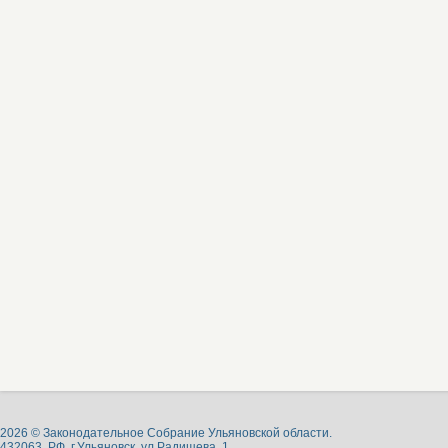
2026 © Законодательное Собрание Ульяновской области.
432063, РФ, г.Ульяновск, ул.Радищева, 1