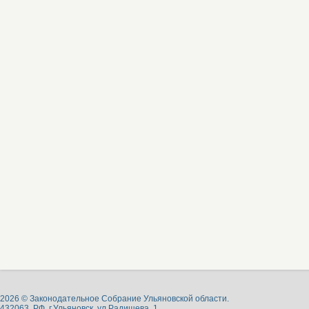
2026 © Законодательное Собрание Ульяновской области.
432063, РФ, г.Ульяновск, ул.Радищева, 1