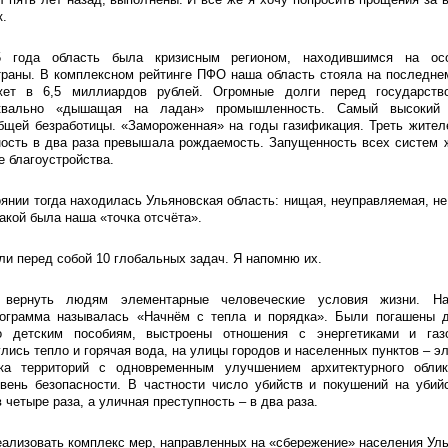
к.
 года область была кризисным регионом, находившимся на ос
траны. В комплексном рейтинге ПФО наша область стояла на последне
ет в 6,5 миллиардов рублей. Огромные долги перед государство
уквально «дышащая на ладан» промышленность. Самый высоки
бщей безработицы. «Замороженная» на годы газификация. Треть жител
ность в два раза превышала рождаемость. Запущенность всех систем 
е благоустройства.
оянии тогда находилась Ульяновская область: нищая, неуправляемая, н
такой была наша «точка отсчёта».
ли перед собой 10 глобальных задач. Я напомню их.
 вернуть людям элементарные человеческие условия жизни. Н
ограмма называлась «Начнём с тепла и порядка». Были погашены д
о детским пособиям, выстроены отношения с энергетиками и газ
лись тепло и горячая вода, на улицы городов и населенных пунктов – э
рка территорий с одновременным улучшением архитектурного обли
вень безопасности. В частности число убийств и покушений на убий
 четыре раза, а уличная преступность – в два раза.
еализовать комплекс мер, направленных на «сбережение» населения Уль