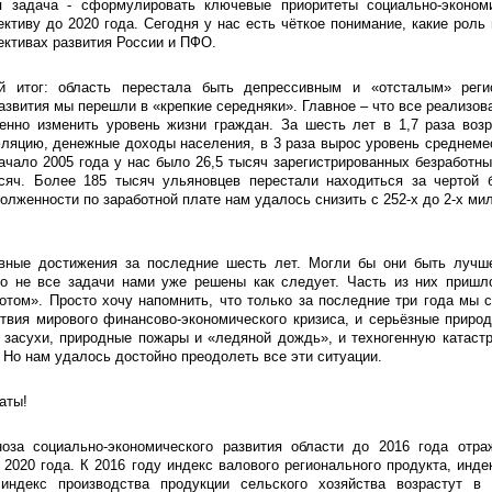
я задача - сформулировать ключевые приоритеты социально-экономи
ективу до 2020 года. Сегодня у нас есть чёткое понимание, какие роль
ективах развития России и ПФО.
ый итог: область перестала быть депрессивным и «отсталым» рег
азвития мы перешли в «крепкие середняки». Главное – что все реализов
енно изменить уровень жизни граждан. За шесть лет в 1,7 раза воз
ляцию, денежные доходы населения, в 3 раза вырос уровень среднеме
ачало 2005 года у нас было 26,5 тысяч зарегистрированных безработных
сяч. Более 185 тысяч ульяновцев перестали находиться за чертой б
олженности по заработной плате нам удалось снизить с 252-х до 2-х ми
вные достижения за последние шесть лет. Могли бы они быть лучш
ко не все задачи нами уже решены как следует. Часть из них пришл
отом». Просто хочу напомнить, что только за последние три года мы 
твия мирового финансово-экономического кризиса, и серьёзные приро
 засухи, природные пожары и «ледяной дождь», и техногенную катаст
 Но нам удалось достойно преодолеть все эти ситуации.
аты!
ноза социально-экономического развития области до 2016 года отра
2020 года. К 2016 году индекс валового регионального продукта, инд
индекс производства продукции сельского хозяйства возрастут в 