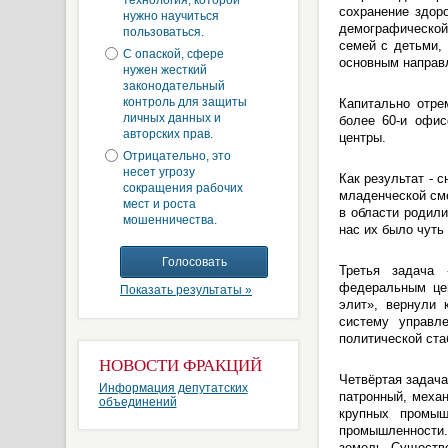
технология, которой
сохранение здор
нужно научиться
демографической
пользоваться.
семей с детьми,
С опаской, сфере
основным направл
нужен жесткий
законодательный
контроль для защиты
Капитально отре
личных данных и
более 60-и офис
авторских прав.
центры.
Отрицательно, это
несет угрозу
Как результат - 
сокращения рабочих
младенческой см
мест и роста
в области родили
мошенничества.
нас их было чуть 
Третья задача 
федеральным цен
Показать результаты »
элит», вернули 
систему управл
политической ста
НОВОСТИ ФРАКЦИЙ
Четвёртая задача
Информация депутатских
патронный, меха
объединений
крупных промыш
промышленности.
земель. Существ