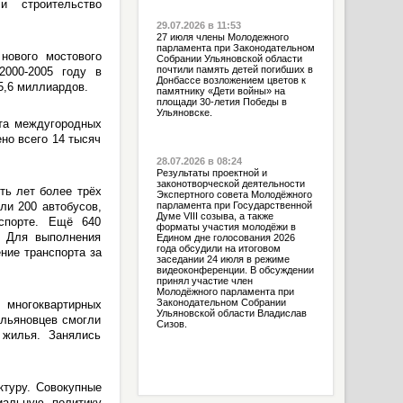
 и строительство
29.07.2026 в 11:53
27 июля члены Молодежного
парламента при Законодательном
нового мостового
Собрании Ульяновской области
почтили память детей погибших в
2000-2005 году в
Донбассе возложением цветов к
5,6 миллиардов.
памятнику «Дети войны» на
площади 30-летия Победы в
Ульяновске.
ста междугородных
но всего 14 тысяч
28.07.2026 в 08:24
Результаты проектной и
законотворческой деятельности
ть лет более трёх
Экспертного совета Молодёжного
ли 200 автобусов,
парламента при Государственной
Думе VIII созыва, а также
спорте. Ещё 640
форматы участия молодёжи в
. Для выполнения
Едином дне голосования 2026
года обсудили на итоговом
ние транспорта за
заседании 24 июля в режиме
видеоконференции. В обсуждении
принял участие член
Молодёжного парламента при
Законодательном Собрании
 многоквартирных
Ульяновской области Владислав
ульяновцев смогли
Сизов.
 жилья. Занялись
туру. Совокупные
иальную политику