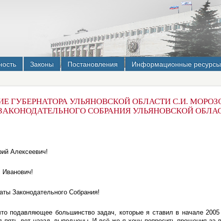
ность
Законы
Постановления
Информационные ресурсы
Е ГУБЕРНАТОРА УЛЬЯНОВСКОЙ ОБЛАСТИ С.И. МОРОЗО
ЗАКОНОДАТЕЛЬНОГО СОБРАНИЯ УЛЬЯНОВСКОЙ ОБЛАС
рий Алексеевич!
 Иванович!
аты Законодательного Собрания!
что подавляющее большинство задач, которые я ставил в начале 2005
л пять лет назад, выполнены. И всё же я хочу попросить прощения за в