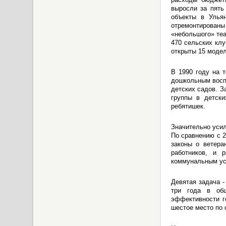
выросли за пять
объекты в Ульян
отремонтированы
«небольшого» теа
470 сельских клу
открыты 15 модел
В 1990 году на т
дошкольным воспи
детских садов. З
группы в детск
ребятишек.
Значительно усил
По сравнению с 2
законы о ветера
работников, и 
коммунальным усл
Девятая задача -
три года в общ
эффективности г
шестое место по 