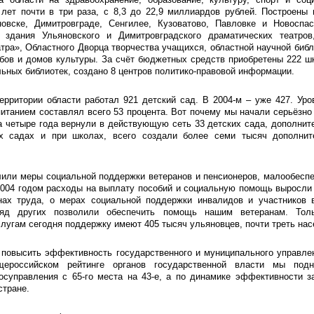
 лет почти в три раза, с 8,3 до 22,9 миллиардов рублей. Построены
овске, Димитровграде, Сенгилее, Кузоватово, Павловке и Новоспас
 здания Ульяновского и Димитровградского драматических театров
тра», Областного Дворца творчества учащихся, областной научной библи
бов и домов культуры. За счёт бюджетных средств приобретены 222 ш
ьных библиотек, создано 8 центров политико-правовой информации.
ерритории области работал 921 детский сад. В 2004-м – уже 427. Уро
танием составлял всего 53 процента. Вот почему мы начали серьёзно
а четыре года вернули в действующую сеть 33 детских сада, дополнит
их садах и при школах, всего создали более семи тысяч дополни
или меры социальной поддержки ветеранов и пенсионеров, малообеспе
004 годом расходы на выплату пособий и социальную помощь выросли 
нах труда, о мерах социальной поддержки инвалидов и участников в
ряд других позволили обеспечить помощь нашим ветеранам. Тол
угам сегодня поддержку имеют 405 тысяч ульяновцев, почти треть нас
 повысить эффективность государственного и муниципального управле
ероссийском рейтинге органов государственной власти мы под
осуправления с 65-го места на 43-е, а по динамике эффективности з
стране.