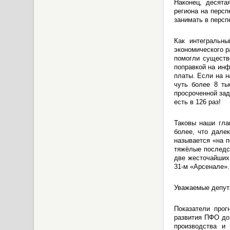
Наконец, десята
региона на персп
занимать в персп
Как интегральн
экономического р
помогли существ
поправкой на инф
платы. Если на н
чуть более 8 ты
просроченной зад
есть в 126 раз!
Таковы наши гла
более, что дале
называется «на п
тяжёлые последс
две жесточайших
31-м «Арсенале».
Уважаемые депут
Показатели прог
развития ПФО до 
производства и 