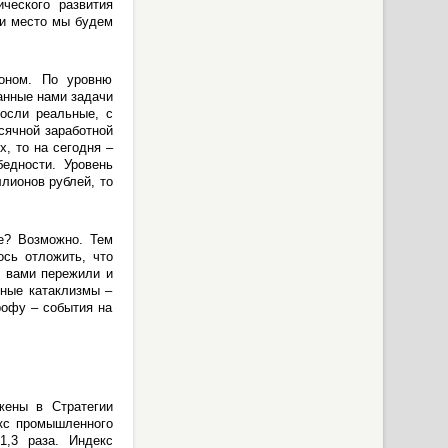
ческого развития
 и место мы будем
ионом. По уровню
анные нами задачи
росли реальные, с
сячной заработной
, то на сегодня –
едности. Уровень
ллионов рублей, то
е? Возможно. Тем
ось отложить, что
с вами пережили и
дные катаклизмы –
рофу – события на
жены в Стратегии
екс промышленного
1,3 раза. Индекс