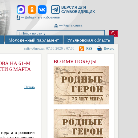
ВЕРСИЯ ДЛЯ
СЛАБОВИДЯЩИХ
—
Добавить в избранное
—
Карта сайта
Молодёжный парламент
Ульяновская область
сайт обновлен 07.08.2026 в 07:08
RSS
Печать
ВО ИМЯ ПОБЕДЫ
ВА НА 61-М
ТИ 6 МАРТА
Печать
 года и о решении
сё, что не сделал