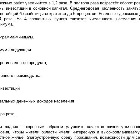
ажных работ увеличится в 1,2 раза. В полтора раза возрастёт оборот ро
ёмы инвестиций в основной капитал. Среднегодовая численность занятых
ень общей безработицы сократится до 6 процентов. Реальные денежные
4 раза. На 4 процентных пункта снизится численность населения
нимума.
ограмма-минимум.
имум следующая:
 регионального продукта,
енного производства
инвестиций
реальных денежных доходов населения
ра раза.
я задача – коренным образом улучшить качество жизни ульяновц
овия, чтобы жители области имели интересную и высокооплачиваемую
ртное жильё, благоустроенную среду проживания, возможности для с