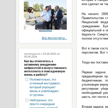
или сделал не та
На начало 2005
Правительстве с
Нищенский бюдж
гражданами. Б
официальной и о
бедности. Смерт
Все фотоотчёты...
полное отсутстви
Вот в таком сост
перспектив. Вот 
проводится с 03.08.2026 по
05.09.2026
Как вы относитесь к
Тогда мы постави
активному внедрению
нейросетей и искусственного
интеллекта в повседневную
Первая задача:
жизнь и работу?
предвыборная пр
Положительно, это
бюджетникам, п
отличный инструмент,
ульяновцев верну
который упрощает
регулярная убо
жизнь и освобождает
необходимый уро
от рутины.
шесть лет почти в
Нейтрально, это
просто очередная
Вторая задача: р