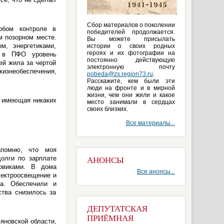
Сбор материалов о поколении
обом контроле в
победителей продолжается.
м позорном месте.
Вы можете присылать
м, энергетиками,
истории о своих родных
героях и их фотографии на
й в ПФО уровень
постоянно действующую
ей жила за чертой
электронную почту
жизнеобеспечения,
pobeda@zs.region73.ru
.
Расскажите, кем были эти
люди на фронте и в мирной
жизни, чем они жили и какое
е имеющая никаких
место занимали в сердцах
своих близких.
Все материалы...
апомню, что моя
олги по зарплате
АНОНСЫ
овиками. В дома
Все анонсы...
лектроосвещение и
ка. Обеспечили и
ства снизилось за
ДЕПУТАТСКАЯ
ПРИЁМНАЯ
яновской области,