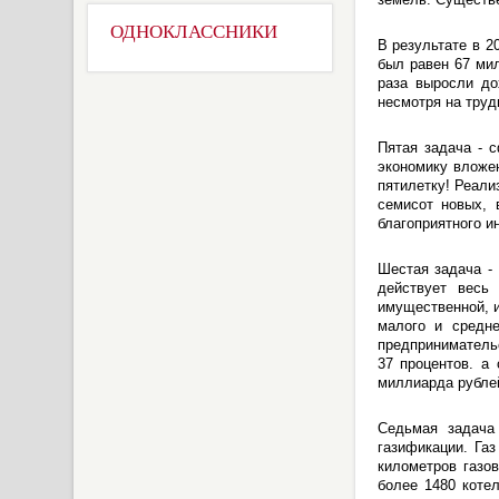
ОДНОКЛАССНИКИ
В результате в 2
был равен 67 мил
раза выросли до
несмотря на труд
Пятая задача - 
экономику вложе
пятилетку! Реали
семисот новых, 
благоприятного и
Шестая задача - 
действует весь 
имущественной, и
малого и средне
предпринимательс
37 процентов. а
миллиарда рубле
Седьмая задача 
газификации. Га
километров газо
более 1480 коте