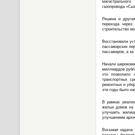
магистрального
газопровода «Сыз
Решена и другая
перехода через
строительство мо
Восстановили ус
пассажирских пер
пассажиров, а за 
Начали широкома
миллиардов рубле
что позволило 
транспортных ср
ремонтных и убор
эти годы было на
В рамках реализ
жилых домов на 
улучшить жилищ
улучшением архит
Восьмая задача 
расходы бюджета