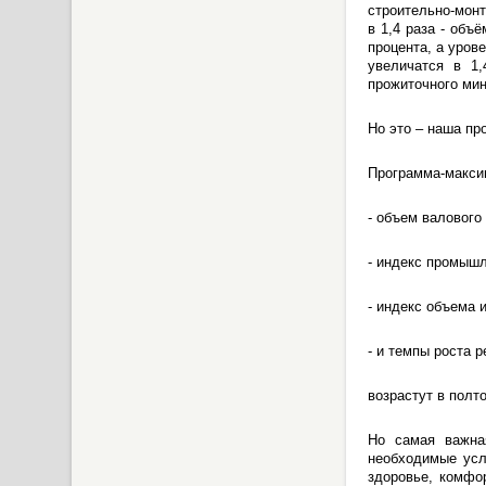
строительно-монт
в 1,4 раза - объ
процента, а уров
увеличатся в 1,
прожиточного ми
Но это – наша пр
Программа-макс
- объем валового
- индекс промышл
- индекс объема 
- и темпы роста 
возрастут в полто
Но самая важна
необходимые усл
здоровье, комфо