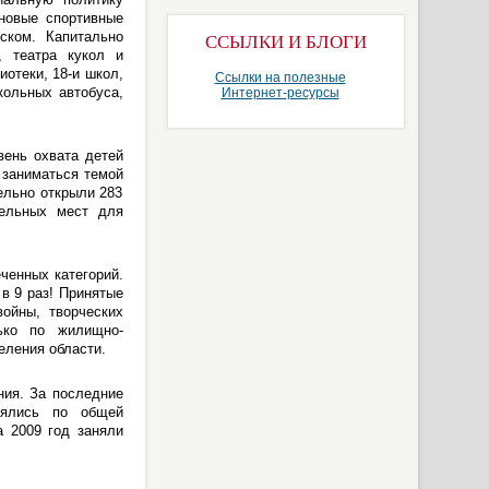
 новые спортивные
ском. Капитально
ССЫЛКИ И БЛОГИ
, театра кукол и
отеки, 18-и школ,
Ссылки на полезные
кольных автобуса,
Интернет-ресурсы
вень охвата детей
 заниматься темой
ельно открыли 283
тельных мест для
ченных категорий.
в 9 раз! Принятые
ойны, творческих
ько по жилищно-
еления области.
ния. За последние
нялись по общей
а 2009 год заняли