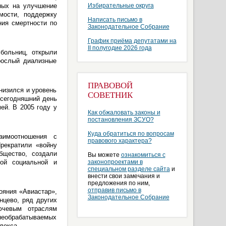
ных на улучшение
Избирательные округа
мости, поддержку
Написать письмо в
ия смертности по
Законодательное Собрание
График приёма депутатами на
II полугодие 2026 года
больниц, открыли
рослый диализные
ПРАВОВОЙ
низился и уровень
СОВЕТНИК
 сегодняшний день
ей. В 2005 году у
Как обжаловать законы и
постановления ЗСУО?
Куда обратиться по вопросам
аимоотношения с
правового характера?
рекратили «войну
бщество, создали
Вы можете
ознакомиться с
кой социальной и
законопроектами в
специальном разделе сайта
и
внести свои замечания и
предложения по ним,
отправив письмо в
ояния «Авиастар»,
Законодательное Собрание
нцево, ряд других
ючевым отраслям
необрабатываемых
лекса.