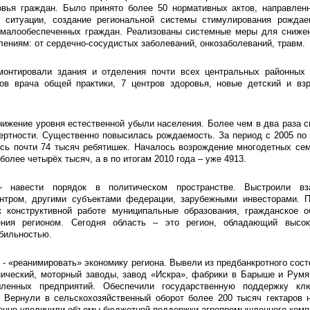
овья граждан. Было принято более 50 нормативных актов, направлен
 ситуации, создание региональной системы стимулирования рождае
 малообеспеченных граждан. Реализованы системные меры для снижен
ениям: от сердечно-сосудистых заболеваний, онкозаболеваний, травм.
монтировали здания и отделения почти всех центральных районных 
ов врача общей практики, 7 центров здоровья, новые детский и вз
снижение уровня естественной убыли населения. Более чем в два раза с
ертности. Существенно повысилась рождаемость. За период с 2005 по
сь почти 74 тысяч ребятишек. Началось возрождение многодетных сем
более четырёх тысяч, а в по итогам 2010 года – уже 4913.
- навести порядок в политическом пространстве. Выстроили вз
тром, другими субъектами федерации, зарубежными инвесторами. П
к конструктивной работе муниципальные образования, гражданское о
ения регионом. Сегодня область – это регион, обладающий высо
бильностью.
 - «реанимировать» экономику региона. Вывели из предбанкротного сост
нический, моторный заводы, завод «Искра», фабрики в Барыше и Румя
ленных предприятий. Обеспечили государственную поддержку кл
 Вернули в сельскохозяйственный оборот более 200 тысяч гектаров 
енно увеличили объемы бюджетной поддержки агропромышленного комп