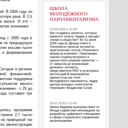
ШКОЛА
й. В 2004 году он
МОЛОДЁЖНОГО
лтора раза. В 2,6
ПАРЛАМЕНТАРИЗМА
а жилья. И это –
вития экономики.
03.08.2026 в 10:08
Как создавать проекты, которые
приносят пользу людям и находят
иод с 2005 года в
отклик в обществе? 30–31 июля
чем за предыдущую
2026 года во Дворце книги в
Ульяновске прошла экспертно-
олее восьми тысяч
практическая сессия «Ульяновск:
и и формирования
формула влияния». Практиками
оценки социокультурного и
ценностного влияния проектов —
от замысла до реализации
делились эксперты,
Сегодня в регионе
представители НКО и культурных
вой, финансовой,
институций.В мероприятии
принял участие член
джетная поддержка
Молодежного парламента, лидер
субъектов малого
центра молодых политологов
«Комиция» Владислав Сизов.
кономике - с 25 до
года составил три
30.07.2026 в 13:40
Ирина Фадеева выиграла грант от
дилась программе
Фонда содействия инновациям на
разработку цифрового помощника
строено 2,7 тысяч
в сфере социального управления
 на природный газ
организациями.
али реконструкцию