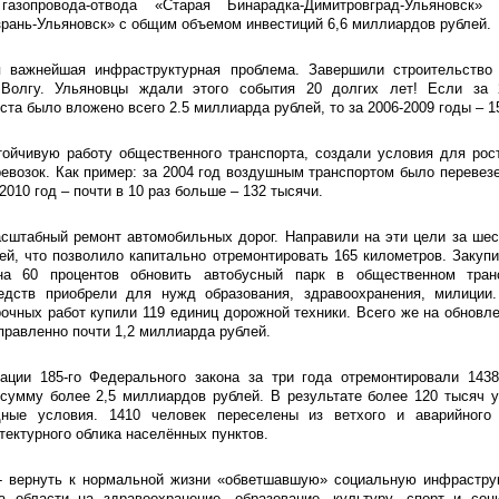
 газопровода-отвода «Старая Бинарадка-Димитровград-Ульяновск»
рань-Ульяновск» с общим объемом инвестиций 6,6 миллиардов рублей.
 важнейшая инфраструктурная проблема. Завершили строительство 
 Волгу. Ульяновцы ждали этого события 20 долгих лет! Если за 
ста было вложено всего 2.5 миллиарда рублей, то за 2006-2009 годы – 1
тойчивую работу общественного транспорта, создали условия для ро
евозок. Как пример: за 2004 год воздушным транспортом было перевезе
2010 год – почти в 10 раз больше – 132 тысячи.
сштабный ремонт автомобильных дорог. Направили на эти цели за шес
й, что позволило капитально отремонтировать 165 километров. Закупи
на 60 процентов обновить автобусный парк в общественном тран
едств приобрели для нужд образования, здравоохранения, милиции
очных работ купили 119 единиц дорожной техники. Всего же на обновле
правленно почти 1,2 миллиарда рублей.
ации 185-го Федерального закона за три года отремонтировали 1438
сумму более 2,5 миллиардов рублей. В результате более 120 тысяч 
ные условия. 1410 человек переселены из ветхого и аварийного
ектурного облика населённых пунктов.
- вернуть к нормальной жизни «обветшавшую» социальную инфраструк
 области на здравоохранение, образование, культуру, спорт и соц