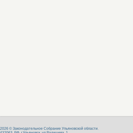
2026 © Законодательное Собрание Ульяновской области.
432063, РФ, г.Ульяновск, ул.Радищева, 1