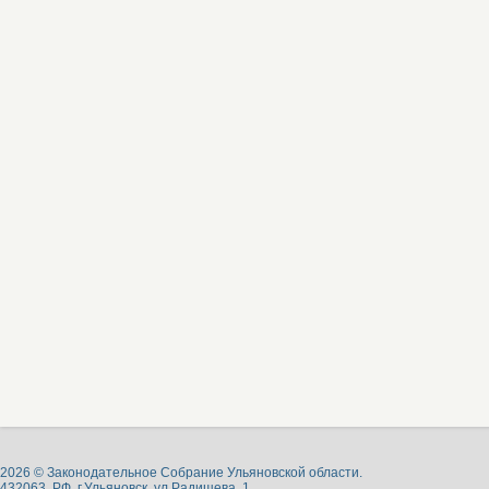
2026 © Законодательное Собрание Ульяновской области.
432063, РФ, г.Ульяновск, ул.Радищева, 1