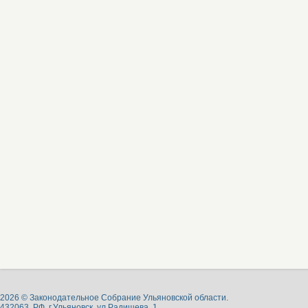
2026 © Законодательное Собрание Ульяновской области.
432063, РФ, г.Ульяновск, ул.Радищева, 1