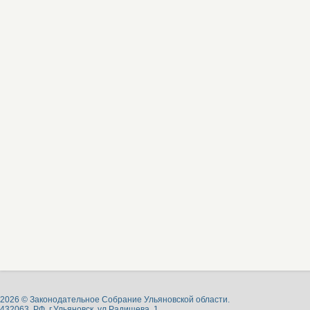
2026 © Законодательное Собрание Ульяновской области.
432063, РФ, г.Ульяновск, ул.Радищева, 1