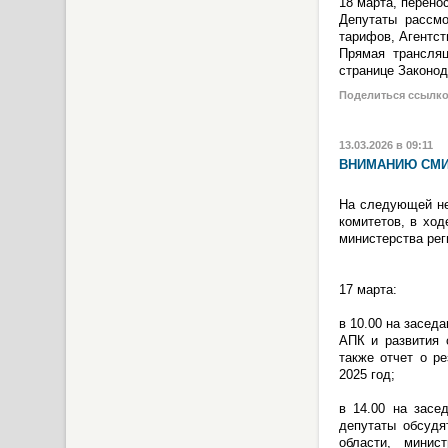
18 марта, перено
Депутаты рассмо
тарифов, Агентст
Прямая трансля
странице Законо
Поделиться ссылк
13.03.2026 в 09:11
ВНИМАНИЮ СМИ
На следующей не
комитетов, в ход
министерства рег
17 марта:
в 10.00 на засед
АПК и развития 
также отчет о р
2025 год;
в 14.00 на засе
депутаты обсудя
области, минис