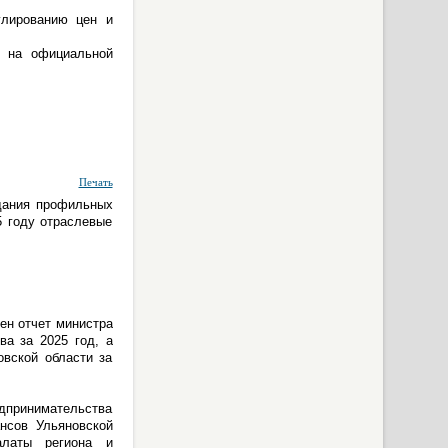
улированию цен и
и на официальной
Печать
дания профильных
5 году отраслевые
рен отчет министра
ва за 2025 год, а
овской области за
дпринимательства
нсов Ульяновской
алаты региона и