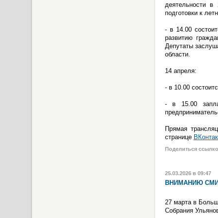
деятельности в 
подготовки к лет
- в 14.00 состои
развитию гражда
Депутаты заслуша
области.
14 апреля:
- в 10.00 состои
- в 15.00 запл
предприниматель
Прямая трансляц
странице
ВКонтак
Поделиться ссылк
25.03.2026 в 09:47
ВНИМАНИЮ СМИ
27 марта в Больш
Собрания Ульянов