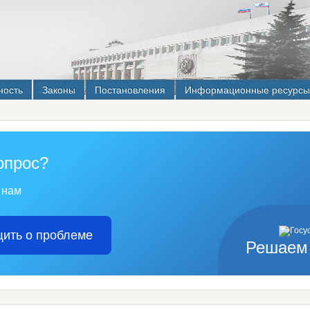
ность
Законы
Постановления
Информационные ресурсы
опрос?
 нам
ить о проблеме
Решаем