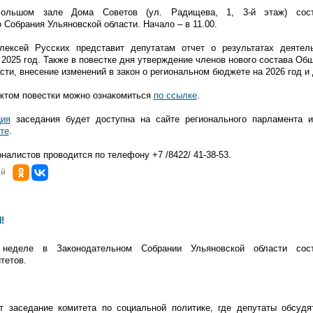
ольшом зале Дома Советов (ул. Радищева, 1, 3-й этаж) сост
 Собрания Ульяновской области. Начало – в 11.00.
лексей Русских представит депутатам отчет о результатах деятель
 2025 год. Также в повестке дня утверждение членов нового состава Об
сти, внесение изменений в закон о региональном бюджете на 2026 год и
ектом повестки можно ознакомиться
по ссылке
.
ия
заседания будет доступна на сайте регионального парламента 
те
.
налистов проводится по телефону +7 /8422/ 41-38-53.
ой
!
еделе в Законодательном Собрании Ульяновской области сост
тетов.
ет заседание комитета по социальной политике, где депутаты обсудя