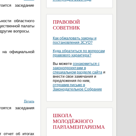
оится заседание
ности областного
ПРАВОВОЙ
щественной палаты
СОВЕТНИК
 другие вопросы.
Как обжаловать законы и
постановления ЗСУО?
Куда обратиться по вопросам
и на официальной
правового характера?
Вы можете
ознакомиться с
законопроектами в
специальном разделе сайта
и
внести свои замечания и
предложения по ним,
отправив письмо в
Законодательное Собрание
Печать
оятся заседания
ШКОЛА
МОЛОДЁЖНОГО
ПАРЛАМЕНТАРИЗМА
т отчет об итогах