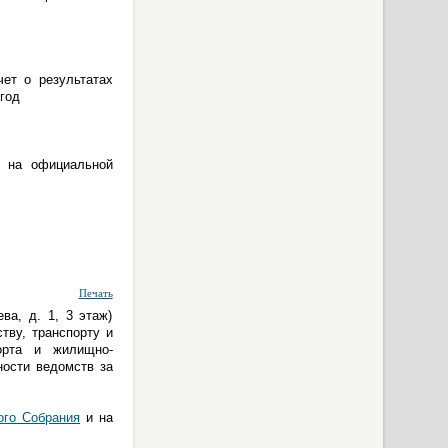
ет о результатах
год
и на официальной
Печать
ва, д. 1, 3 этаж)
тву, транспорту и
орта и жилищно-
ности ведомств за
ого Собрания
и на