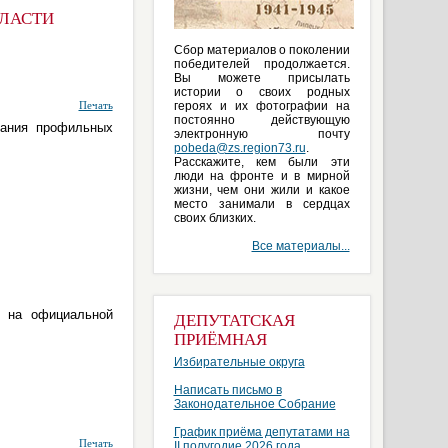
БЛАСТИ
Сбор материалов о поколении
победителей продолжается.
Вы можете присылать
истории о своих родных
героях и их фотографии на
Печать
постоянно действующую
дания профильных
электронную почту
pobeda@zs.region73.ru
.
Расскажите, кем были эти
люди на фронте и в мирной
жизни, чем они жили и какое
место занимали в сердцах
своих близких.
Все материалы...
и на официальной
ДЕПУТАТСКАЯ
ПРИЁМНАЯ
Избирательные округа
Написать письмо в
Законодательное Собрание
График приёма депутатами на
Печать
II полугодие 2026 года