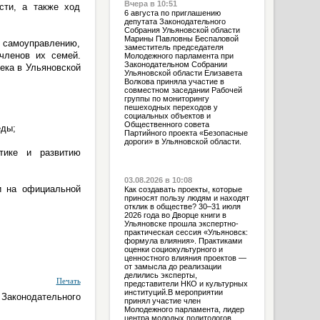
Вчера в 10:51
сти, а также ход
6 августа по приглашению
депутата Законодательного
Собрания Ульяновской области
Марины Павловны Беспаловой
у самоуправлению,
заместитель председателя
членов их семей.
Молодежного парламента при
Законодательном Собрании
ека в Ульяновской
Ульяновской области Елизавета
Волкова приняла участие в
совместном заседании Рабочей
группы по мониторингу
пешеходных переходов у
социальных объектов и
Общественного совета
еды;
Партийного проекта «Безопасные
дороги» в Ульяновской области.
тике и развитию
03.08.2026 в 10:08
и на официальной
Как создавать проекты, которые
приносят пользу людям и находят
отклик в обществе? 30–31 июля
2026 года во Дворце книги в
Ульяновске прошла экспертно-
практическая сессия «Ульяновск:
формула влияния». Практиками
оценки социокультурного и
ценностного влияния проектов —
от замысла до реализации
делились эксперты,
Печать
представители НКО и культурных
институций.В мероприятии
 Законодательного
принял участие член
Молодежного парламента, лидер
центра молодых политологов