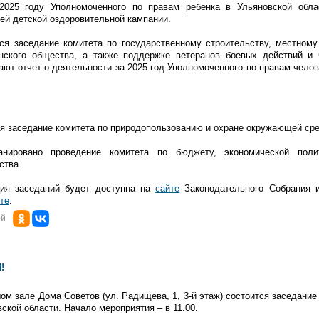
2025 году Уполномоченного по правам ребенка в Ульяновской обла
ней детской оздоровительной кампании.
тся заседание комитета по государственному строительству, местном
нского общества, а также поддержке ветеранов боевых действий и 
ют отчет о деятельности за 2025 год Уполномоченного по правам челов
тся заседание комитета по природопользованию и охране окружающей ср
анировано проведение комитета по бюджету, экономической поли
ства.
ия заседаний будет доступна на
сайте
Законодательного Собрания 
те
.
ой
!
ом зале Дома Советов (ул. Радищева, 1, 3-й этаж) состоится заседание
ской области. Начало мероприятия – в 11.00.