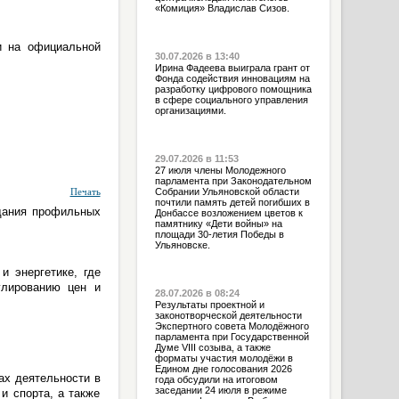
«Комиция» Владислав Сизов.
и на официальной
30.07.2026 в 13:40
Ирина Фадеева выиграла грант от
Фонда содействия инновациям на
разработку цифрового помощника
в сфере социального управления
организациями.
29.07.2026 в 11:53
27 июля члены Молодежного
парламента при Законодательном
Собрании Ульяновской области
Печать
почтили память детей погибших в
дания профильных
Донбассе возложением цветов к
памятнику «Дети войны» на
площади 30-летия Победы в
Ульяновске.
и энергетике, где
улированию цен и
28.07.2026 в 08:24
Результаты проектной и
законотворческой деятельности
Экспертного совета Молодёжного
парламента при Государственной
Думе VIII созыва, а также
форматы участия молодёжи в
Едином дне голосования 2026
ах деятельности в
года обсудили на итоговом
заседании 24 июля в режиме
и спорта, а также