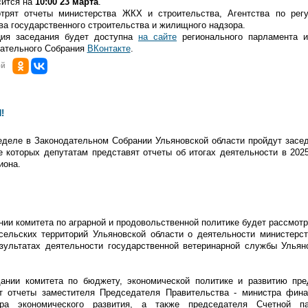
сится на
10:00 23 марта
.
трят отчеты министерства ЖКХ и строительства, Агентства по рег
ва государственного строительства и жилищного надзора.
ция заседания будет доступна
на сайте
регионального парламента 
дательного Собрания
ВКонтакте
.
ой
!
деле в Законодательном Собрании Ульяновской области пройдут засе
е которых депутатам представят отчеты об итогах деятельности в 202
иона.
ании комитета по аграрной и продовольственной политике будет рассмот
сельских территорий Ульяновской области о деятельности министерст
езультатах деятельности государственной ветеринарной службы Ульян
дании комитета по бюджету, экономической политике и развитию пре
т отчеты заместителя Председателя Правительства - министра фина
тра экономического развития, а также председателя Счетной п