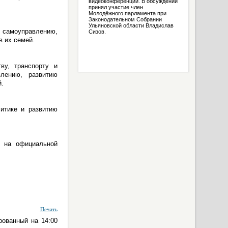
видеоконференции. В обсуждении
принял участие член
Молодёжного парламента при
Законодательном Собрании
Ульяновской области Владислав
 самоуправлению,
Сизов.
в их семей.
ву, транспорту и
влению, развитию
.
итике и развитию
и на официальной
Печать
рованный на 14:00