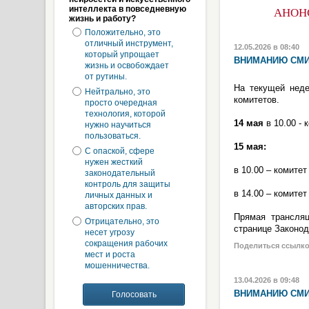
интеллекта в повседневную
АНОН
жизнь и работу?
Положительно, это
отличный инструмент,
12.05.2026 в 08:40
который упрощает
ВНИМАНИЮ СМИ
жизнь и освобождает
от рутины.
На текущей неде
Нейтрально, это
комитетов.
просто очередная
технология, которой
14 мая
в 10.00 - 
нужно научиться
пользоваться.
15 мая:
С опаской, сфере
нужен жесткий
в 10.00 – комите
законодательный
контроль для защиты
в 14.00 – комите
личных данных и
авторских прав.
Прямая трансля
Отрицательно, это
странице Законо
несет угрозу
сокращения рабочих
Поделиться ссылк
мест и роста
мошенничества.
13.04.2026 в 09:48
ВНИМАНИЮ СМИ