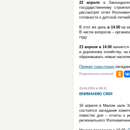
22 апреля
в Законодател
государственному строите
рассмотрят отчет Уполномо
готовности к детской летне
В этот же день
в 14.00
на за
В числе вопросов – организ
году.
23 апреля в 14.00
начнется 
и дорожному хозяйству, на 
образовывать новые населе
Прямая трансляция
заседан
Поделиться ссылкой
15.04.2024 в 08:31
ВНИМАНИЮ СМИ!
16 апреля в Малом зале За
состоится заседание комит
повестке дня – отчеты о р
регионального Уполномочен