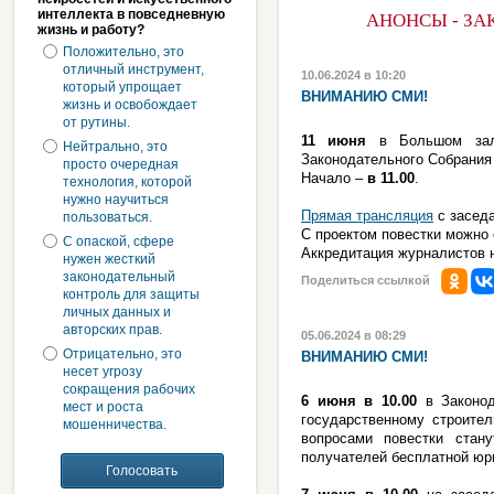
интеллекта в повседневную
АНОНСЫ - ЗА
жизнь и работу?
Положительно, это
отличный инструмент,
10.06.2024 в 10:20
который упрощает
ВНИМАНИЮ СМИ!
жизнь и освобождает
от рутины.
11 июня
в Большом зале
Нейтрально, это
Законодательного Собрания
просто очередная
Начало –
в 11.00
.
технология, которой
нужно научиться
Прямая трансляция
с заседа
пользоваться.
С проектом повестки можно
С опаской, сфере
Аккредитация журналистов 
нужен жесткий
законодательный
Поделиться ссылкой
контроль для защиты
личных данных и
авторских прав.
05.06.2024 в 08:29
Отрицательно, это
ВНИМАНИЮ СМИ!
несет угрозу
сокращения рабочих
6 июня в 10.00
в Законод
мест и роста
государственному строите
мошенничества.
вопросами повестки стан
получателей бесплатной юр