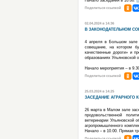
Начало заседания в 10.00.
П
Поделиться ссылкой
02.04.2024 в 14:36
В ЗАКОНОДАТЕЛЬНОМ С
4 апреля в Большом зале З
совещание, на котором бу
качественные дороги» и п
образованиях Ульяновской о
Начало мероприятия – в 9.3
Поделиться ссылкой
25.03.2024 в 14:25
ЗАСЕДАНИЕ АГРАРНОГО 
26 марта в Малом зале зас
продовольственной полит
ветеринарии Ульяновской о
агропромышленного комплек
Начало – в 10.00. Прямая т
Поделиться ссылкой