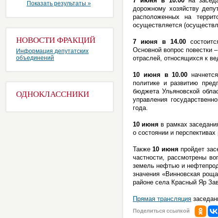
7 июня в 10.00
на заседа
Показать результаты »
дорожному хозяйству депу
расположенных на террито
осуществляется (осуществл
НОВОСТИ ФРАКЦИЙ
7 июня в 14.00
состоитс
Основной вопрос повестки –
Информация депутатских
объединений
отраслей, относящихся к ве
10 июня в 10.00
начнется
политике и развитию пред
бюджета Ульяновской облас
ОДНОКЛАССНИКИ
управления государственно
года.
10 июня
в рамках заседания
о состоянии и перспективах
Также
10 июня
пройдет зас
частности, рассмотрены во
земель нефтью и нефтепрод
значения «Винновская роща
районе села Красный Яр Зав
Прямая трансляция
заседани
Поделиться ссылкой