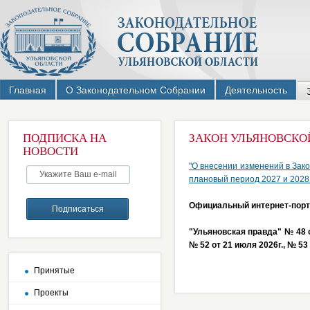
Главная
О Законодательном Собрании
Деятельность
ПОДПИСКА НА
ЗАКОН УЛЬЯНОВСКОЙ 
НОВОСТИ
"О внесении изменений в Зако
плановый период 2027 и 2028 
Официальный интернет-порта
"Ульяновская правда" № 48 от
№ 52 от 21 июля 2026г.,
№ 53 
Принятые
Проекты