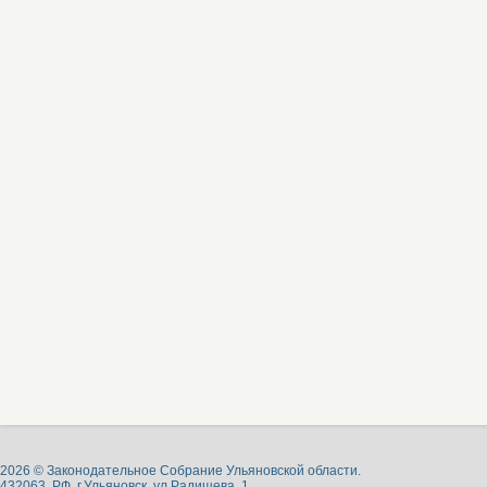
2026 © Законодательное Собрание Ульяновской области.
432063, РФ, г.Ульяновск, ул.Радищева, 1