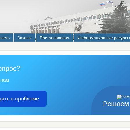
ность
Законы
Постановления
Информационные ресурсы
опрос?
 нам
ить о проблеме
Решаем