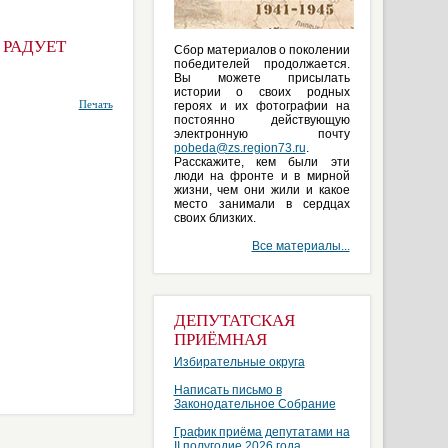
 РАДУЕТ
Сбор материалов о поколении
победителей продолжается.
Вы можете присылать
истории о своих родных
Печать
героях и их фотографии на
постоянно действующую
электронную почту
pobeda@zs.region73.ru
.
Расскажите, кем были эти
люди на фронте и в мирной
жизни, чем они жили и какое
место занимали в сердцах
своих близких.
Все материалы...
ДЕПУТАТСКАЯ
ПРИЁМНАЯ
Избирательные округа
Написать письмо в
Законодательное Собрание
График приёма депутатами на
II полугодие 2026 года