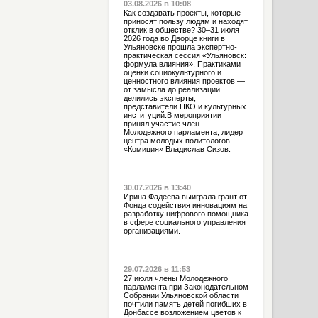
03.08.2026 в 10:08
Как создавать проекты, которые
приносят пользу людям и находят
отклик в обществе? 30–31 июля
2026 года во Дворце книги в
Ульяновске прошла экспертно-
практическая сессия «Ульяновск:
формула влияния». Практиками
оценки социокультурного и
ценностного влияния проектов —
от замысла до реализации
делились эксперты,
представители НКО и культурных
институций.В мероприятии
принял участие член
Молодежного парламента, лидер
центра молодых политологов
«Комиция» Владислав Сизов.
30.07.2026 в 13:40
Ирина Фадеева выиграла грант от
Фонда содействия инновациям на
разработку цифрового помощника
в сфере социального управления
организациями.
29.07.2026 в 11:53
27 июля члены Молодежного
парламента при Законодательном
Собрании Ульяновской области
почтили память детей погибших в
Донбассе возложением цветов к