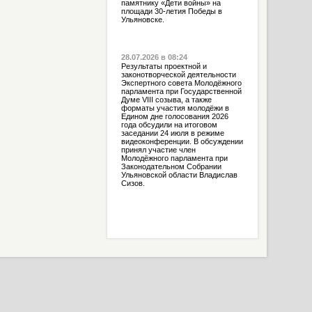
памятнику «Дети войны» на
площади 30-летия Победы в
Ульяновске.
28.07.2026 в 08:24
Результаты проектной и
законотворческой деятельности
Экспертного совета Молодёжного
парламента при Государственной
Думе VIII созыва, а также
форматы участия молодёжи в
Едином дне голосования 2026
года обсудили на итоговом
заседании 24 июля в режиме
видеоконференции. В обсуждении
принял участие член
Молодёжного парламента при
Законодательном Собрании
Ульяновской области Владислав
Сизов.