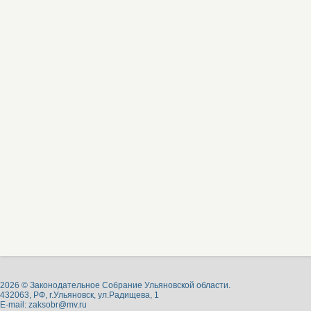
2026 © Законодательное Собрание Ульяновской области.
432063, РФ, г.Ульяновск, ул.Радищева, 1
E-mail:
zaksobr@mv.ru