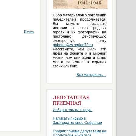
Сбор материалов о поколении
победителей продолжается.
Вы можете присылать
истории о своих родных
Печать
героях и их фотографии на
постоянно действующую
электронную почту
pobeda@zs.region73.ru
.
Расскажите, кем были эти
люди на фронте и в мирной
жизни, чем они жили и какое
место занимали в сердцах
своих близких.
Все материалы...
ДЕПУТАТСКАЯ
ПРИЁМНАЯ
Избирательные округа
Написать письмо в
Законодательное Собрание
График приёма депутатами на
II полугодие 2026 года