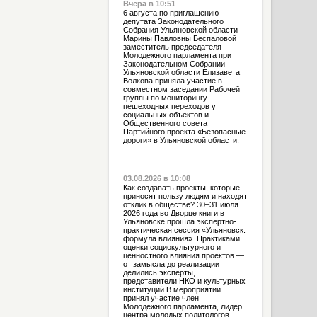
Вчера в 10:51
6 августа по приглашению
депутата Законодательного
Собрания Ульяновской области
Марины Павловны Беспаловой
заместитель председателя
Молодежного парламента при
Законодательном Собрании
Ульяновской области Елизавета
Волкова приняла участие в
совместном заседании Рабочей
группы по мониторингу
пешеходных переходов у
социальных объектов и
Общественного совета
Партийного проекта «Безопасные
дороги» в Ульяновской области.
03.08.2026 в 10:08
Как создавать проекты, которые
приносят пользу людям и находят
отклик в обществе? 30–31 июля
2026 года во Дворце книги в
Ульяновске прошла экспертно-
практическая сессия «Ульяновск:
формула влияния». Практиками
оценки социокультурного и
ценностного влияния проектов —
от замысла до реализации
делились эксперты,
представители НКО и культурных
институций.В мероприятии
принял участие член
Молодежного парламента, лидер
центра молодых политологов