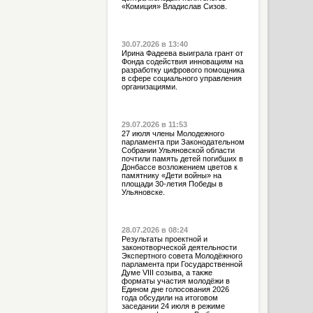
«Комиция» Владислав Сизов.
30.07.2026 в 13:40
Ирина Фадеева выиграла грант от
Фонда содействия инновациям на
разработку цифрового помощника
в сфере социального управления
организациями.
29.07.2026 в 11:53
27 июля члены Молодежного
парламента при Законодательном
Собрании Ульяновской области
почтили память детей погибших в
Донбассе возложением цветов к
памятнику «Дети войны» на
площади 30-летия Победы в
Ульяновске.
28.07.2026 в 08:24
Результаты проектной и
законотворческой деятельности
Экспертного совета Молодёжного
парламента при Государственной
Думе VIII созыва, а также
форматы участия молодёжи в
Едином дне голосования 2026
года обсудили на итоговом
заседании 24 июля в режиме