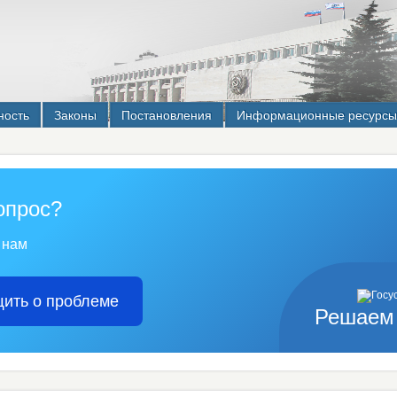
ность
Законы
Постановления
Информационные ресурсы
опрос?
 нам
ить о проблеме
Решаем