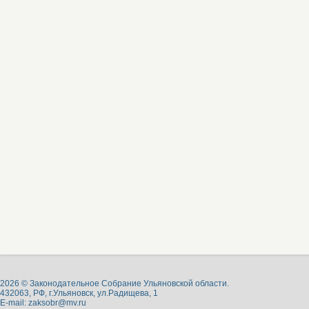
2026 © Законодательное Собрание Ульяновской области.
432063, РФ, г.Ульяновск, ул.Радищева, 1
E-mail:
zaksobr@mv.ru