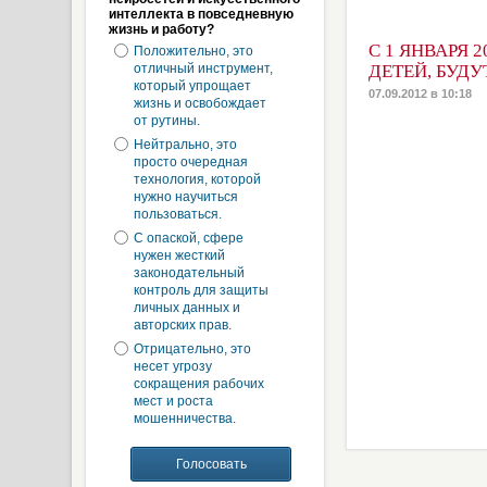
интеллекта в повседневную
жизнь и работу?
С 1 ЯНВАРЯ
Положительно, это
отличный инструмент,
ДЕТЕЙ, БУД
который упрощает
07.09.2012 в 10:18
жизнь и освобождает
от рутины.
Нейтрально, это
просто очередная
технология, которой
нужно научиться
пользоваться.
С опаской, сфере
нужен жесткий
законодательный
контроль для защиты
личных данных и
авторских прав.
Отрицательно, это
несет угрозу
сокращения рабочих
мест и роста
мошенничества.