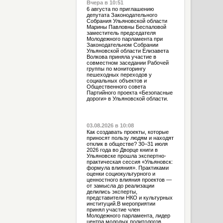
Вчера в 10:51
6 августа по приглашению
депутата Законодательного
Собрания Ульяновской области
Марины Павловны Беспаловой
заместитель председателя
Молодежного парламента при
Законодательном Собрании
Ульяновской области Елизавета
Волкова приняла участие в
совместном заседании Рабочей
группы по мониторингу
пешеходных переходов у
социальных объектов и
Общественного совета
Партийного проекта «Безопасные
дороги» в Ульяновской области.
03.08.2026 в 10:08
Как создавать проекты, которые
приносят пользу людям и находят
отклик в обществе? 30–31 июля
2026 года во Дворце книги в
Ульяновске прошла экспертно-
практическая сессия «Ульяновск:
формула влияния». Практиками
оценки социокультурного и
ценностного влияния проектов —
от замысла до реализации
делились эксперты,
представители НКО и культурных
институций.В мероприятии
принял участие член
Молодежного парламента, лидер
центра молодых политологов