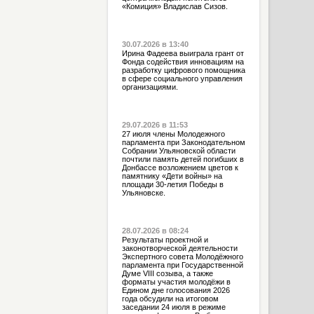
«Комиция» Владислав Сизов.
30.07.2026 в 13:40
Ирина Фадеева выиграла грант от
Фонда содействия инновациям на
разработку цифрового помощника
в сфере социального управления
организациями.
29.07.2026 в 11:53
27 июля члены Молодежного
парламента при Законодательном
Собрании Ульяновской области
почтили память детей погибших в
Донбассе возложением цветов к
памятнику «Дети войны» на
площади 30-летия Победы в
Ульяновске.
28.07.2026 в 08:24
Результаты проектной и
законотворческой деятельности
Экспертного совета Молодёжного
парламента при Государственной
Думе VIII созыва, а также
форматы участия молодёжи в
Едином дне голосования 2026
года обсудили на итоговом
заседании 24 июля в режиме