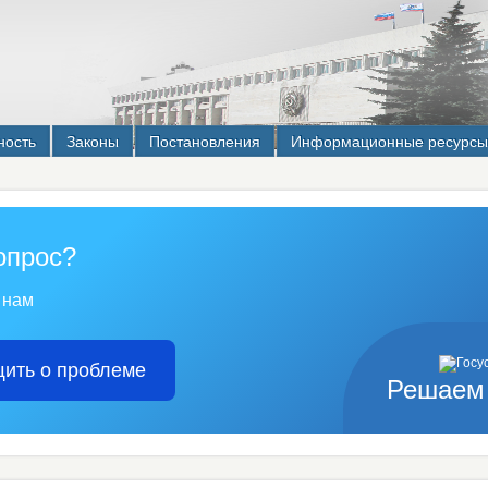
ность
Законы
Постановления
Информационные ресурсы
опрос?
 нам
ить о проблеме
Решаем