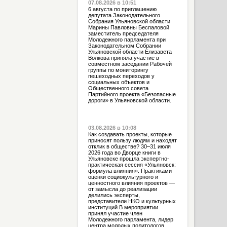
07.08.2026 в 10:51
6 августа по приглашению
депутата Законодательного
Собрания Ульяновской области
Марины Павловны Беспаловой
заместитель председателя
Молодежного парламента при
Законодательном Собрании
Ульяновской области Елизавета
Волкова приняла участие в
совместном заседании Рабочей
группы по мониторингу
пешеходных переходов у
социальных объектов и
Общественного совета
Партийного проекта «Безопасные
дороги» в Ульяновской области.
03.08.2026 в 10:08
Как создавать проекты, которые
приносят пользу людям и находят
отклик в обществе? 30–31 июля
2026 года во Дворце книги в
Ульяновске прошла экспертно-
практическая сессия «Ульяновск:
формула влияния». Практиками
оценки социокультурного и
ценностного влияния проектов —
от замысла до реализации
делились эксперты,
представители НКО и культурных
институций.В мероприятии
принял участие член
Молодежного парламента, лидер
центра молодых политологов