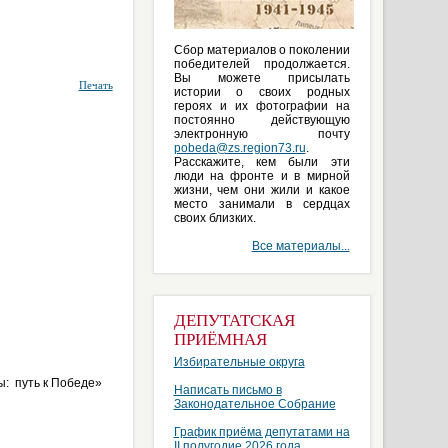
Сбор материалов о поколении
победителей продолжается.
Вы можете присылать
Печать
истории о своих родных
героях и их фотографии на
постоянно действующую
электронную почту
pobeda@zs.region73.ru
.
Расскажите, кем были эти
люди на фронте и в мирной
жизни, чем они жили и какое
место занимали в сердцах
своих близких.
Все материалы...
ДЕПУТАТСКАЯ
ПРИЁМНАЯ
Избирательные округа
: путь к Победе»
Написать письмо в
Законодательное Собрание
График приёма депутатами на
II полугодие 2026 года