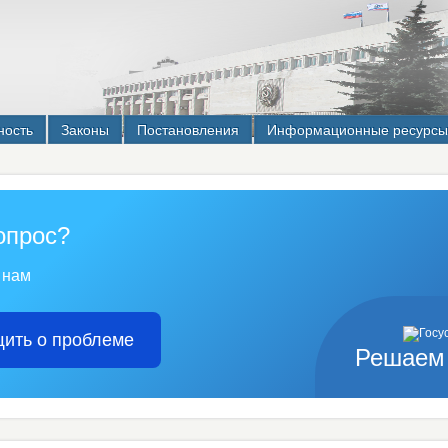
ность
Законы
Постановления
Информационные ресурсы
опрос?
 нам
ить о проблеме
Решаем