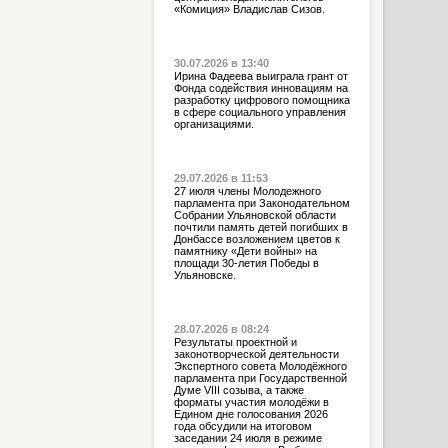
«Комиция» Владислав Сизов.
30.07.2026 в 13:40
Ирина Фадеева выиграла грант от
Фонда содействия инновациям на
разработку цифрового помощника
в сфере социального управления
организациями.
29.07.2026 в 11:53
27 июля члены Молодежного
парламента при Законодательном
Собрании Ульяновской области
почтили память детей погибших в
Донбассе возложением цветов к
памятнику «Дети войны» на
площади 30-летия Победы в
Ульяновске.
28.07.2026 в 08:24
Результаты проектной и
законотворческой деятельности
Экспертного совета Молодёжного
парламента при Государственной
Думе VIII созыва, а также
форматы участия молодёжи в
Едином дне голосования 2026
года обсудили на итоговом
заседании 24 июля в режиме