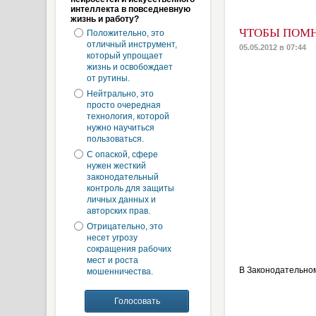
интеллекта в повседневную
жизнь и работу?
ЧТОБЫ ПОМН
Положительно, это
отличный инструмент,
05.05.2012 в 07:44
который упрощает
жизнь и освобождает
от рутины.
Нейтрально, это
просто очередная
технология, которой
нужно научиться
пользоваться.
С опаской, сфере
нужен жесткий
законодательный
контроль для защиты
личных данных и
авторских прав.
Отрицательно, это
несет угрозу
сокращения рабочих
мест и роста
В Законодательном
мошенничества.