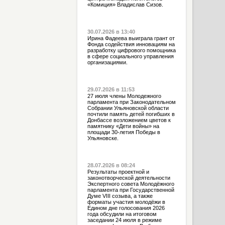
«Комиция» Владислав Сизов.
30.07.2026 в 13:40
Ирина Фадеева выиграла грант от
Фонда содействия инновациям на
разработку цифрового помощника
в сфере социального управления
организациями.
29.07.2026 в 11:53
27 июля члены Молодежного
парламента при Законодательном
Собрании Ульяновской области
почтили память детей погибших в
Донбассе возложением цветов к
памятнику «Дети войны» на
площади 30-летия Победы в
Ульяновске.
28.07.2026 в 08:24
Результаты проектной и
законотворческой деятельности
Экспертного совета Молодёжного
парламента при Государственной
Думе VIII созыва, а также
форматы участия молодёжи в
Едином дне голосования 2026
года обсудили на итоговом
заседании 24 июля в режиме