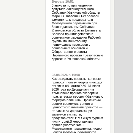
Вчера в 10:51
6 августа по приглашению
депутата Законодательного
Собрания Ульяновской области
Марины Павловны Беспаловой
заместитель председателя
Молодежного парламента при
Законодательном Собрании
Ульяновской области Елизавета
Волкова приняла участие в
совместном заседании Рабочей
группы по мониторингу
пешеходных переходов у
социальных объектов и
Общественного совета
Партийного проекта «Безопасные
дороги» в Ульяновской области.
03.08.2026 в 10:08
Как создавать проекты, которые
приносят пользу людям и находят
отклик в обществе? 30–31 июля
2026 года во Дворце книги в
Ульяновске прошла экспертно-
практическая сессия «Ульяновск:
формула влияния». Практиками
оценки социокультурного и
ценностного влияния проектов —
от замысла до реализации
делились эксперты,
представители НКО и культурных
институций.В мероприятии
принял участие член
Молодежного парламента, лидер
центра молодых политологов