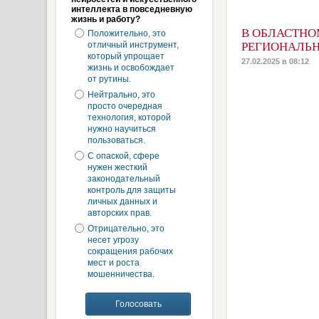
интеллекта в повседневную
жизнь и работу?
В ОБЛАСТНО
Положительно, это
отличный инструмент,
РЕГИОНАЛЬ
который упрощает
27.02.2025 в 08:12
жизнь и освобождает
от рутины.
Нейтрально, это
просто очередная
технология, которой
нужно научиться
пользоваться.
С опаской, сфере
нужен жесткий
законодательный
контроль для защиты
личных данных и
авторских прав.
Отрицательно, это
несет угрозу
сокращения рабочих
мест и роста
мошенничества.