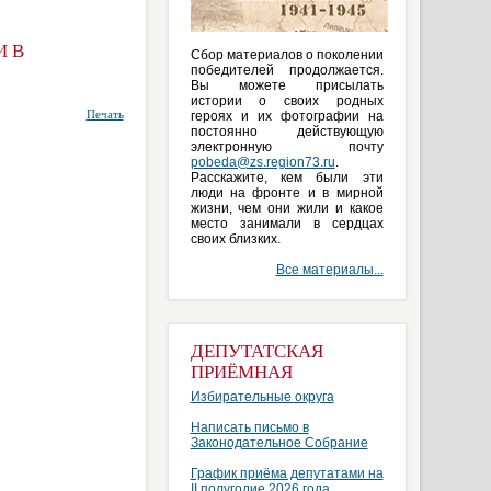
И В
Сбор материалов о поколении
победителей продолжается.
Вы можете присылать
истории о своих родных
Печать
героях и их фотографии на
постоянно действующую
электронную почту
pobeda@zs.region73.ru
.
Расскажите, кем были эти
люди на фронте и в мирной
жизни, чем они жили и какое
место занимали в сердцах
своих близких.
Все материалы...
ДЕПУТАТСКАЯ
ПРИЁМНАЯ
Избирательные округа
Написать письмо в
Законодательное Собрание
График приёма депутатами на
II полугодие 2026 года