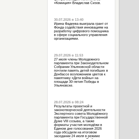
«Комиция» Владислав Сизов.
30.07.2026 в 13:40
Ирина Фадеева выиграла грант от
Фонда содействия инновациям на
разработку цифрового помощника
в сфере социального управления
организациями.
29.07.2026 в 11:53
27 июля члены Молодежного
парламента при Законодательном
Собрании Ульяновской области
почтили память детей погибших в
Донбассе возложением цветов к
памятнику «Дети войны» на
площади 30-летия Победы в
Ульяновске.
28.07.2026 в 08:24
Результаты проектной и
законотворческой деятельности
Экспертного совета Молодёжного
парламента при Государственной
Думе VIII созыва, а также
форматы участия молодёжи в
Едином дне голосования 2026
года обсудили на итоговом
заседании 24 июля в режиме