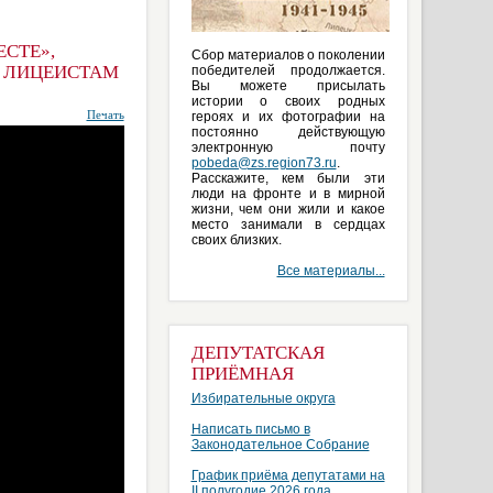
СТЕ»,
Сбор материалов о поколении
М ЛИЦЕИСТАМ
победителей продолжается.
Вы можете присылать
истории о своих родных
Печать
героях и их фотографии на
постоянно действующую
электронную почту
pobeda@zs.region73.ru
.
Расскажите, кем были эти
люди на фронте и в мирной
жизни, чем они жили и какое
место занимали в сердцах
своих близких.
Все материалы...
ДЕПУТАТСКАЯ
ПРИЁМНАЯ
Избирательные округа
Написать письмо в
Законодательное Собрание
График приёма депутатами на
II полугодие 2026 года