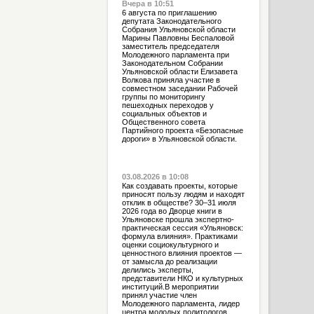
Вчера в 10:51
6 августа по приглашению
депутата Законодательного
Собрания Ульяновской области
Марины Павловны Беспаловой
заместитель председателя
Молодежного парламента при
Законодательном Собрании
Ульяновской области Елизавета
Волкова приняла участие в
совместном заседании Рабочей
группы по мониторингу
пешеходных переходов у
социальных объектов и
Общественного совета
Партийного проекта «Безопасные
дороги» в Ульяновской области.
03.08.2026 в 10:08
Как создавать проекты, которые
приносят пользу людям и находят
отклик в обществе? 30–31 июля
2026 года во Дворце книги в
Ульяновске прошла экспертно-
практическая сессия «Ульяновск:
формула влияния». Практиками
оценки социокультурного и
ценностного влияния проектов —
от замысла до реализации
делились эксперты,
представители НКО и культурных
институций.В мероприятии
принял участие член
Молодежного парламента, лидер
центра молодых политологов