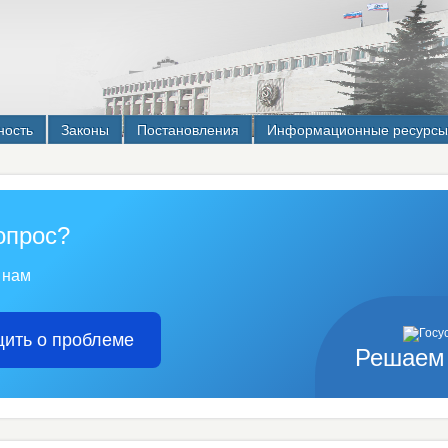
ность
Законы
Постановления
Информационные ресурсы
опрос?
 нам
ить о проблеме
Решаем