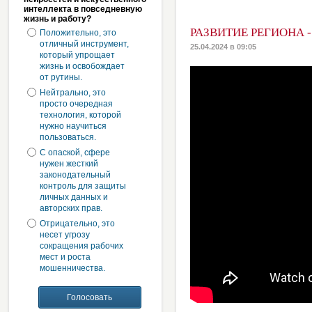
интеллекта в повседневную
жизнь и работу?
РАЗВИТИЕ РЕГИОНА 
Положительно, это
отличный инструмент,
25.04.2024 в 09:05
который упрощает
жизнь и освобождает
от рутины.
Нейтрально, это
просто очередная
технология, которой
нужно научиться
пользоваться.
С опаской, сфере
нужен жесткий
законодательный
контроль для защиты
личных данных и
авторских прав.
Отрицательно, это
несет угрозу
сокращения рабочих
мест и роста
мошенничества.