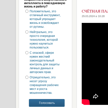
интеллекта в повседневную
жизнь и работу?
СЧЁТНАЯ ПА
Положительно, это
отличный инструмент,
29.03.2024 в 10:28
который упрощает
жизнь и освобождает
от рутины.
Нейтрально, это
просто очередная
технология, которой
нужно научиться
пользоваться.
С опаской, сфере
нужен жесткий
законодательный
контроль для защиты
личных данных и
авторских прав.
Отрицательно, это
несет угрозу
сокращения рабочих
мест и роста
мошенничества.