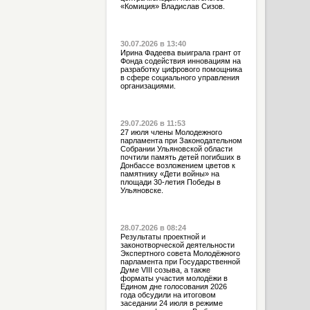
«Комиция» Владислав Сизов.
30.07.2026 в 13:40
Ирина Фадеева выиграла грант от
Фонда содействия инновациям на
разработку цифрового помощника
в сфере социального управления
организациями.
29.07.2026 в 11:53
27 июля члены Молодежного
парламента при Законодательном
Собрании Ульяновской области
почтили память детей погибших в
Донбассе возложением цветов к
памятнику «Дети войны» на
площади 30-летия Победы в
Ульяновске.
28.07.2026 в 08:24
Результаты проектной и
законотворческой деятельности
Экспертного совета Молодёжного
парламента при Государственной
Думе VIII созыва, а также
форматы участия молодёжи в
Едином дне голосования 2026
года обсудили на итоговом
заседании 24 июля в режиме