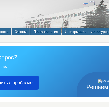
ность
Законы
Постановления
Информационные ресурсы
опрос?
 нам
ить о проблеме
Решаем