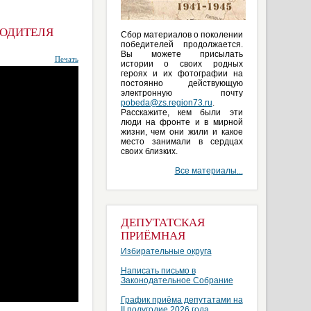
ВОДИТЕЛЯ
Сбор материалов о поколении
победителей продолжается.
Вы можете присылать
Печать
истории о своих родных
героях и их фотографии на
постоянно действующую
электронную почту
pobeda@zs.region73.ru
.
Расскажите, кем были эти
люди на фронте и в мирной
жизни, чем они жили и какое
место занимали в сердцах
своих близких.
Все материалы...
ДЕПУТАТСКАЯ
ПРИЁМНАЯ
Избирательные округа
Написать письмо в
Законодательное Собрание
График приёма депутатами на
II полугодие 2026 года