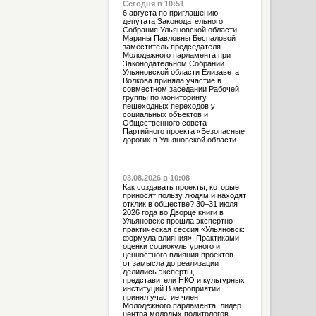
Сегодня в 10:51
6 августа по приглашению
депутата Законодательного
Собрания Ульяновской области
Марины Павловны Беспаловой
заместитель председателя
Молодежного парламента при
Законодательном Собрании
Ульяновской области Елизавета
Волкова приняла участие в
совместном заседании Рабочей
группы по мониторингу
пешеходных переходов у
социальных объектов и
Общественного совета
Партийного проекта «Безопасные
дороги» в Ульяновской области.
03.08.2026 в 10:08
Как создавать проекты, которые
приносят пользу людям и находят
отклик в обществе? 30–31 июля
2026 года во Дворце книги в
Ульяновске прошла экспертно-
практическая сессия «Ульяновск:
формула влияния». Практиками
оценки социокультурного и
ценностного влияния проектов —
от замысла до реализации
делились эксперты,
представители НКО и культурных
институций.В мероприятии
принял участие член
Молодежного парламента, лидер
центра молодых политологов