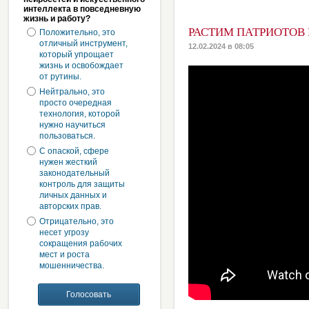
интеллекта в повседневную
жизнь и работу?
РАСТИМ ПАТРИОТОВ
Положительно, это
отличный инструмент,
12.02.2024 в 08:05
который упрощает
жизнь и освобождает
от рутины.
Нейтрально, это
просто очередная
технология, которой
нужно научиться
пользоваться.
С опаской, сфере
нужен жесткий
законодательный
контроль для защиты
личных данных и
авторских прав.
Отрицательно, это
несет угрозу
сокращения рабочих
мест и роста
мошенничества.