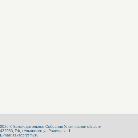
2026 © Законодательное Собрание Ульяновской области.
432063, РФ, г.Ульяновск, ул.Радищева, 1
E-mail:
zaksobr@mv.ru