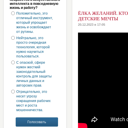
интеллекта в повседневную
жизнь и работу?
ЁЛКА ЖЕЛАНИЙ. КТ
Положительно, это
отличный инструмент,
ДЕТСКИЕ МЕЧТЫ
который упрощает
20.12.2023 в 17:05
жизнь и освобождает
от рутины.
Нейтрально, это
просто очередная
технология, которой
нужно научиться
пользоваться.
С опаской, сфере
нужен жесткий
законодательный
контроль для защиты
личных данных и
авторских прав.
Отрицательно, это
несет угрозу
сокращения рабочих
мест и роста
мошенничества.