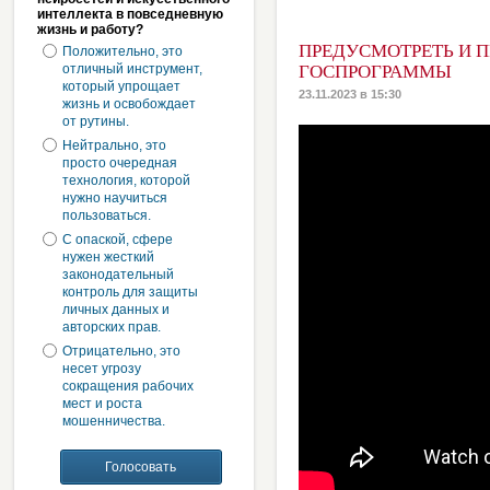
интеллекта в повседневную
жизнь и работу?
ПРЕДУСМОТРЕТЬ И 
Положительно, это
отличный инструмент,
ГОСПРОГРАММЫ
который упрощает
23.11.2023 в 15:30
жизнь и освобождает
от рутины.
Нейтрально, это
просто очередная
технология, которой
нужно научиться
пользоваться.
С опаской, сфере
нужен жесткий
законодательный
контроль для защиты
личных данных и
авторских прав.
Отрицательно, это
несет угрозу
сокращения рабочих
мест и роста
мошенничества.