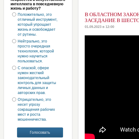
интеллекта в повседневную
жизнь и работу?
В ОБЛАСТНОМ ЗАКО
Положительно, это
отличный инструмент,
ЗАСЕДАНИЕ В ШЕСТ
который упрощает
01.09.2023 в 12:00
жизнь и освобождает
от рутины.
Нейтрально, это
просто очередная
технология, которой
нужно научиться
пользоваться.
С опаской, сфере
нужен жесткий
законодательный
контроль для защиты
личных данных и
авторских прав.
Отрицательно, это
несет угрозу
сокращения рабочих
мест и роста
мошенничества.