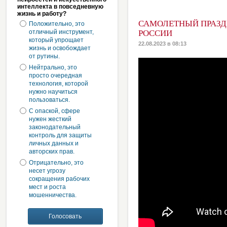
интеллекта в повседневную
жизнь и работу?
САМОЛЕТНЫЙ ПРАЗД
Положительно, это
отличный инструмент,
РОССИИ
который упрощает
22.08.2023 в 08:13
жизнь и освобождает
от рутины.
Нейтрально, это
просто очередная
технология, которой
нужно научиться
пользоваться.
С опаской, сфере
нужен жесткий
законодательный
контроль для защиты
личных данных и
авторских прав.
Отрицательно, это
несет угрозу
сокращения рабочих
мест и роста
мошенничества.