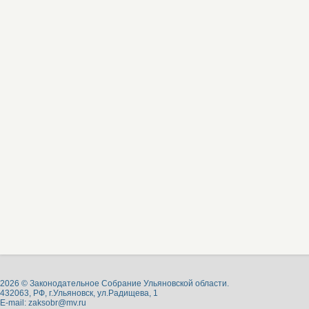
2026 © Законодательное Собрание Ульяновской области.
432063, РФ, г.Ульяновск, ул.Радищева, 1
E-mail:
zaksobr@mv.ru