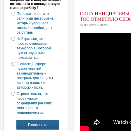
интеллекта в повседневную
жизнь и работу?
СИЛА ИНИЦИАТИВЫ.
Положительно, это
отличный инструмент,
ТОС ОТМЕТИЛО СВО
который упрощает
07.07.2023 в 08:25
жизнь и освобождает
от рутины.
Нейтрально, это
просто очередная
технология, которой
нужно научиться
пользоваться.
С опаской, сфере
нужен жесткий
законодательный
контроль для защиты
личных данных и
авторских прав.
Отрицательно, это
несет угрозу
сокращения рабочих
мест и роста
мошенничества.