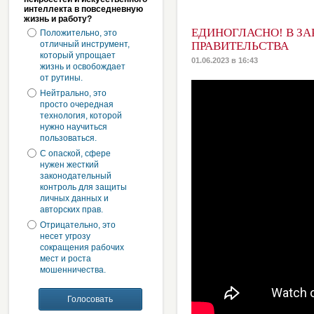
интеллекта в повседневную
жизнь и работу?
ЕДИНОГЛАСНО! В ЗА
Положительно, это
отличный инструмент,
ПРАВИТЕЛЬСТВА
который упрощает
01.06.2023 в 16:43
жизнь и освобождает
от рутины.
Нейтрально, это
просто очередная
технология, которой
нужно научиться
пользоваться.
С опаской, сфере
нужен жесткий
законодательный
контроль для защиты
личных данных и
авторских прав.
Отрицательно, это
несет угрозу
сокращения рабочих
мест и роста
мошенничества.