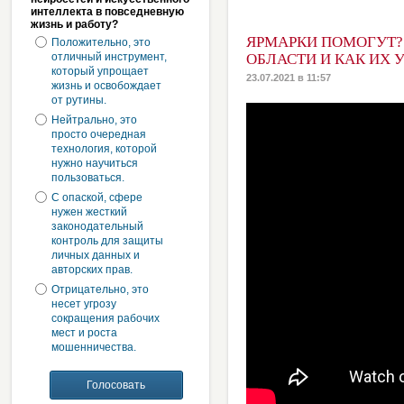
интеллекта в повседневную
жизнь и работу?
ЯРМАРКИ ПОМОГУТ?
Положительно, это
отличный инструмент,
ОБЛАСТИ И КАК ИХ 
который упрощает
23.07.2021 в 11:57
жизнь и освобождает
от рутины.
Нейтрально, это
просто очередная
технология, которой
нужно научиться
пользоваться.
С опаской, сфере
нужен жесткий
законодательный
контроль для защиты
личных данных и
авторских прав.
Отрицательно, это
несет угрозу
сокращения рабочих
мест и роста
мошенничества.