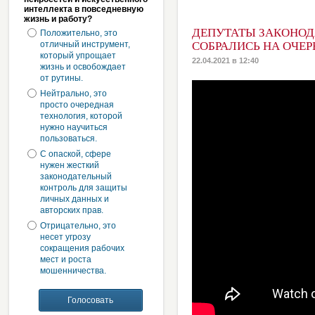
интеллекта в повседневную
жизнь и работу?
ДЕПУТАТЫ ЗАКОНОД
Положительно, это
отличный инструмент,
СОБРАЛИСЬ НА ОЧЕ
который упрощает
22.04.2021 в 12:40
жизнь и освобождает
от рутины.
Нейтрально, это
просто очередная
технология, которой
нужно научиться
пользоваться.
С опаской, сфере
нужен жесткий
законодательный
контроль для защиты
личных данных и
авторских прав.
Отрицательно, это
несет угрозу
сокращения рабочих
мест и роста
мошенничества.