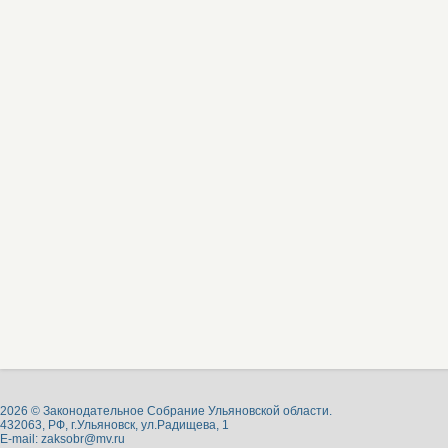
2026 © Законодательное Собрание Ульяновской области.
432063, РФ, г.Ульяновск, ул.Радищева, 1
E-mail:
zaksobr@mv.ru