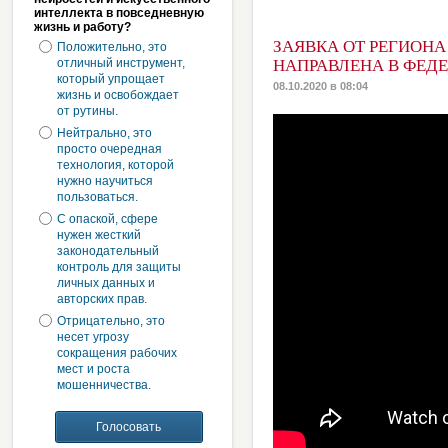
интеллекта в повседневную
жизнь и работу?
ЗАЯВКА ОТ РЕГИОНА
Положительно, это
отличный инструмент,
НАПРАВЛЕНА В ФЕД
который упрощает
08.10.2020 в 08:04
жизнь и освобождает
от рутины.
Нейтрально, это
просто очередная
технология, которой
нужно научиться
пользоваться.
С опаской, сфере
нужен жесткий
законодательный
контроль для защиты
личных данных и
авторских прав.
Отрицательно, это
несет угрозу
сокращения рабочих
мест и роста
мошенничества.