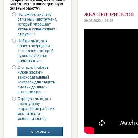
интеллекта в повседневную
жизнь и работу?
ЖКХ ПРИОРИТЕТОВ
Положительно, это
отличный инструмент,
20.03.2020 в 13:35
который упрощает
жизнь и освобождает
от рутины.
Нейтрально, это
просто очередная
технология, которой
нужно научиться
пользоваться.
С опаской, сфере
нужен жесткий
законодательный
контроль для защиты
личных данных и
авторских прав.
Отрицательно, это
несет угрозу
сокращения рабочих
мест и роста
мошенничества.