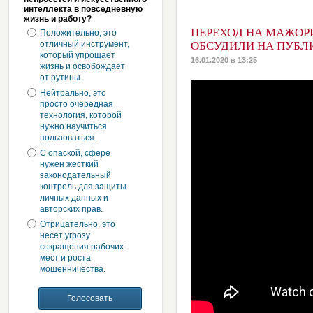
интеллекта в повседневную
жизнь и работу?
ПЕРЕХОД НА МАЖОР
Положительно, это
отличный инструмент,
ОБСУДИЛИ НА ПУБ
который упрощает
16.01.2020 в 13:25
жизнь и освобождает
от рутины.
Нейтрально, это
просто очередная
технология, которой
нужно научиться
пользоваться.
С опаской, сфере
нужен жесткий
законодательный
контроль для защиты
личных данных и
авторских прав.
Отрицательно, это
несет угрозу
сокращения рабочих
мест и роста
мошенничества.