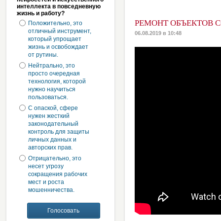
интеллекта в повседневную
жизнь и работу?
РЕМОНТ ОБЪЕКТОВ 
Положительно, это
отличный инструмент,
06.08.2019 в 10:48
который упрощает
жизнь и освобождает
от рутины.
Нейтрально, это
просто очередная
технология, которой
нужно научиться
пользоваться.
С опаской, сфере
нужен жесткий
законодательный
контроль для защиты
личных данных и
авторских прав.
Отрицательно, это
несет угрозу
сокращения рабочих
мест и роста
мошенничества.