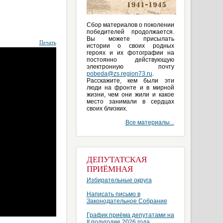
Сбор материалов о поколении
победителей продолжается.
Вы можете присылать
Печать
истории о своих родных
героях и их фотографии на
постоянно действующую
электронную почту
pobeda@zs.region73.ru
.
Расскажите, кем были эти
люди на фронте и в мирной
жизни, чем они жили и какое
место занимали в сердцах
своих близких.
Все материалы...
ДЕПУТАТСКАЯ
ПРИЁМНАЯ
Избирательные округа
Написать письмо в
Законодательное Собрание
График приёма депутатами на
II полугодие 2026 года