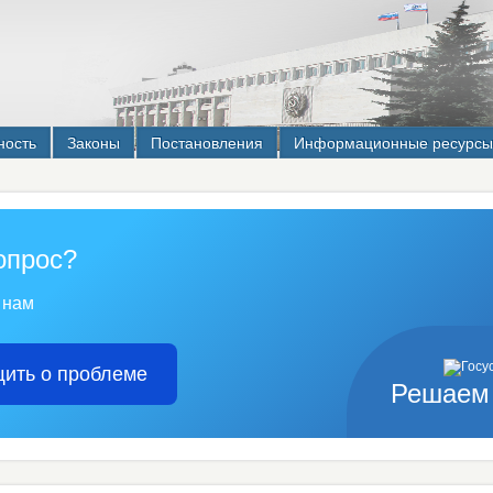
ность
Законы
Постановления
Информационные ресурсы
опрос?
 нам
ить о проблеме
Решаем