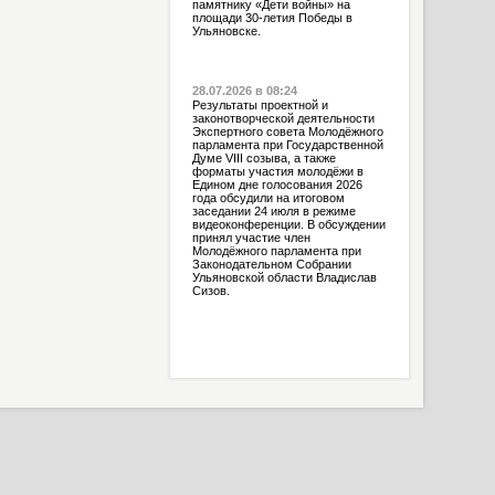
памятнику «Дети войны» на
площади 30-летия Победы в
Ульяновске.
28.07.2026 в 08:24
Результаты проектной и
законотворческой деятельности
Экспертного совета Молодёжного
парламента при Государственной
Думе VIII созыва, а также
форматы участия молодёжи в
Едином дне голосования 2026
года обсудили на итоговом
заседании 24 июля в режиме
видеоконференции. В обсуждении
принял участие член
Молодёжного парламента при
Законодательном Собрании
Ульяновской области Владислав
Сизов.