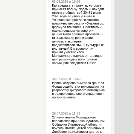
03.08.2026 в 10:08
Как создавать проекты, которые
приносят пользу людям и находят
отклик в обществе? 30–31 июля
2026 года во Дворце книги в
Ульяновске прошла экспертно-
практическая сессия «Ульяновск:
формула влияния». Практиками
оценки социокультурного и
ценностного влияния проектов —
от замысла до реализации
делились эксперты,
представители НКО и культурных
институций.В мероприятии
принял участие член
Молодежного парламента, лидер
центра молодых политологов
«Комиция» Владислав Сизов.
30.07.2026 в 13:40
Ирина Фадеева выиграла грант от
Фонда содействия инновациям на
разработку цифрового помощника
в сфере социального управления
организациями.
29.07.2026 в 11:53
27 июля члены Молодежного
парламента при Законодательном
Собрании Ульяновской области
почтили память детей погибших в
Донбассе возложением цветов к