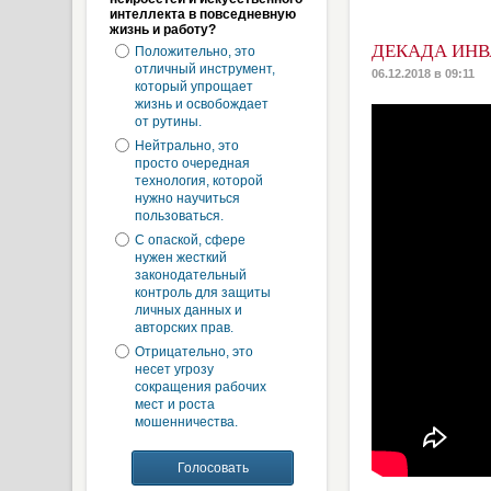
интеллекта в повседневную
жизнь и работу?
ДЕКАДА ИНВ
Положительно, это
отличный инструмент,
06.12.2018 в 09:11
который упрощает
жизнь и освобождает
от рутины.
Нейтрально, это
просто очередная
технология, которой
нужно научиться
пользоваться.
С опаской, сфере
нужен жесткий
законодательный
контроль для защиты
личных данных и
авторских прав.
Отрицательно, это
несет угрозу
сокращения рабочих
мест и роста
мошенничества.