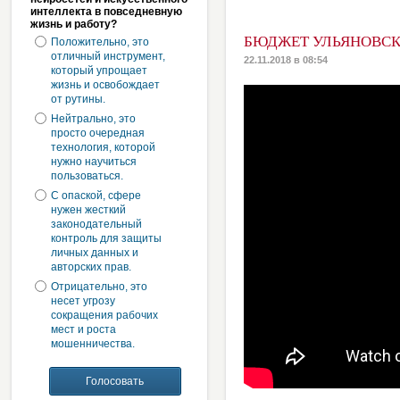
интеллекта в повседневную
жизнь и работу?
БЮДЖЕТ УЛЬЯНОВСКО
Положительно, это
отличный инструмент,
22.11.2018 в 08:54
который упрощает
жизнь и освобождает
от рутины.
Нейтрально, это
просто очередная
технология, которой
нужно научиться
пользоваться.
С опаской, сфере
нужен жесткий
законодательный
контроль для защиты
личных данных и
авторских прав.
Отрицательно, это
несет угрозу
сокращения рабочих
мест и роста
мошенничества.