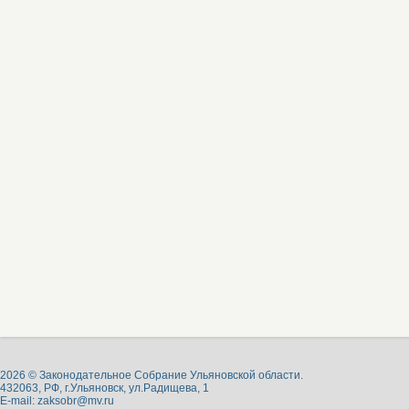
2026 © Законодательное Собрание Ульяновской области.
432063, РФ, г.Ульяновск, ул.Радищева, 1
E-mail:
zaksobr@mv.ru