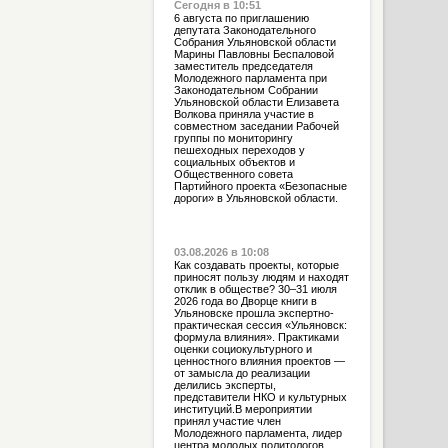
Сегодня в 10:51
6 августа по приглашению
депутата Законодательного
Собрания Ульяновской области
Марины Павловны Беспаловой
заместитель председателя
Молодежного парламента при
Законодательном Собрании
Ульяновской области Елизавета
Волкова приняла участие в
совместном заседании Рабочей
группы по мониторингу
пешеходных переходов у
социальных объектов и
Общественного совета
Партийного проекта «Безопасные
дороги» в Ульяновской области.
03.08.2026 в 10:08
Как создавать проекты, которые
приносят пользу людям и находят
отклик в обществе? 30–31 июля
2026 года во Дворце книги в
Ульяновске прошла экспертно-
практическая сессия «Ульяновск:
формула влияния». Практиками
оценки социокультурного и
ценностного влияния проектов —
от замысла до реализации
делились эксперты,
представители НКО и культурных
институций.В мероприятии
принял участие член
Молодежного парламента, лидер
центра молодых политологов