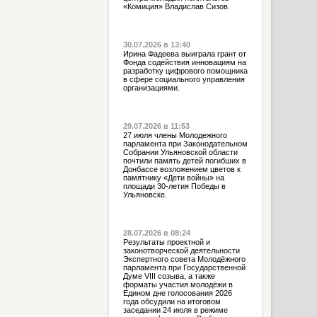
«Комиция» Владислав Сизов.
30.07.2026 в 13:40
Ирина Фадеева выиграла грант от
Фонда содействия инновациям на
разработку цифрового помощника
в сфере социального управления
организациями.
29.07.2026 в 11:53
27 июля члены Молодежного
парламента при Законодательном
Собрании Ульяновской области
почтили память детей погибших в
Донбассе возложением цветов к
памятнику «Дети войны» на
площади 30-летия Победы в
Ульяновске.
28.07.2026 в 08:24
Результаты проектной и
законотворческой деятельности
Экспертного совета Молодёжного
парламента при Государственной
Думе VIII созыва, а также
форматы участия молодёжи в
Едином дне голосования 2026
года обсудили на итоговом
заседании 24 июля в режиме