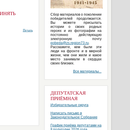
РИНЯТЬ
Сбор материалов о поколении
победителей продолжается.
Вы можете присылать
истории о своих родных
Печать
героях и их фотографии на
постоянно действующую
электронную почту
pobeda@zs.region73.ru
.
Расскажите, кем были эти
люди на фронте и в мирной
жизни, чем они жили и какое
место занимали в сердцах
своих близких.
Все материалы...
ДЕПУТАТСКАЯ
ПРИЁМНАЯ
Избирательные округа
Написать письмо в
Законодательное Собрание
График приёма депутатами на
II полугодие 2026 года