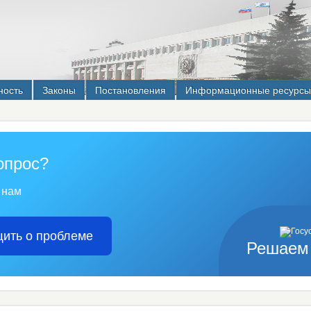
ность
Законы
Постановления
Информационные ресурсы
опрос?
 нам
ить о проблеме
Решаем