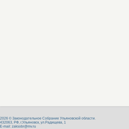
2026 © Законодательное Собрание Ульяновской области.
432063, РФ, г.Ульяновск, ул.Радищева, 1
E-mail:
zaksobr@mv.ru